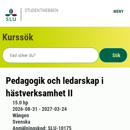
STUDENTWEBBEN
MENY
Kurssök
Fritext sökning
Sök
Pedagogik och ledarskap i
hästverksamhet II
15.0 hp
2026-08-31 - 2027-03-24
Wången
Svenska
Anmälningskod: SLU-10175