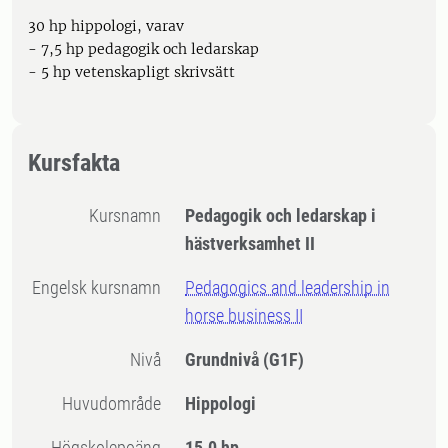
30 hp hippologi, varav
- 7,5 hp pedagogik och ledarskap
- 5 hp vetenskapligt skrivsätt
Kursfakta
Kursnamn
Pedagogik och ledarskap i
hästverksamhet II
Engelsk kursnamn
Pedagogics and leadership in
horse business II
Nivå
Grundnivå
(G1F)
Huvudområde
Hippologi
högskolepoäng
15.0 hp