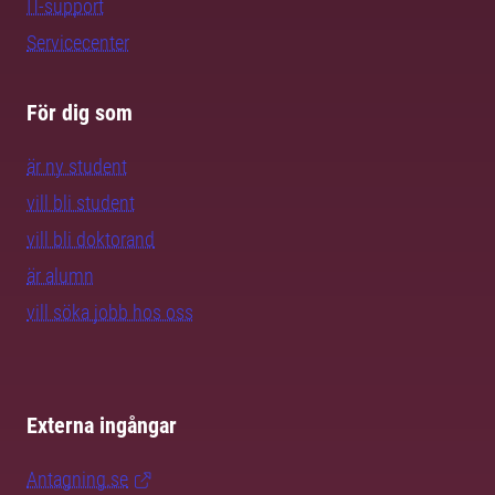
IT-support
Servicecenter
För dig som
är ny student
vill bli student
vill bli doktorand
är alumn
vill söka jobb hos oss
Externa ingångar
Antagning.se