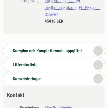
Kursavgift
Kursavgift, endast för
medborgare utanför EU, EES, och
Schweiz
45010 SEK
Kursplan och Kompletterande uppgifter
Litteraturlista
Kursvärderingar
Kontakt
Kursledare
Alva Broddegård