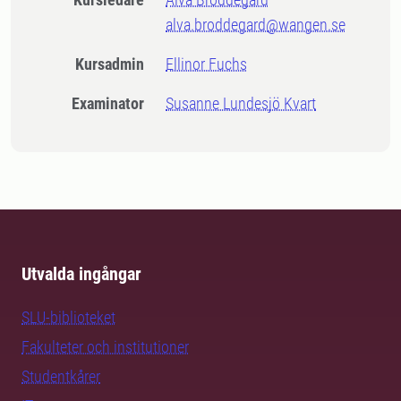
alva.broddegard@wangen.se
Kursadmin
Ellinor Fuchs
Examinator
Susanne Lundesjö Kvart
Utvalda ingångar
SLU-biblioteket
Fakulteter och institutioner
Studentkårer