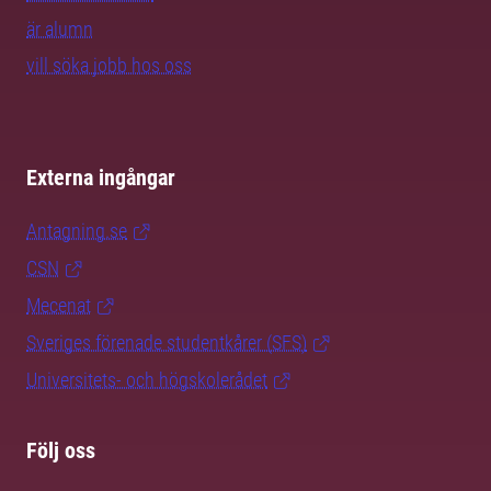
är alumn
vill söka jobb hos oss
Externa ingångar
Antagning.se
CSN
Mecenat
Sveriges förenade studentkårer (SFS)
Universitets- och högskolerådet
Följ oss