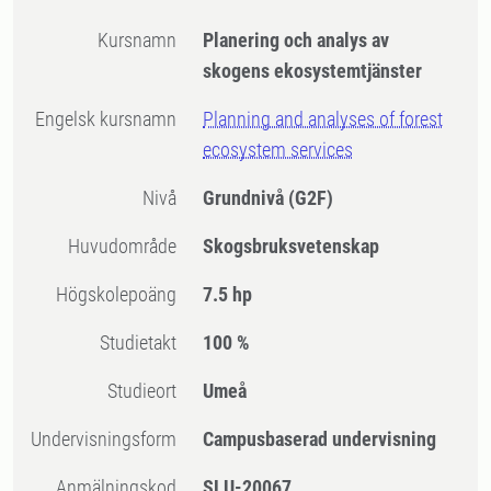
Kursnamn
Planering och analys av
skogens ekosystemtjänster
Engelsk kursnamn
Planning and analyses of forest
ecosystem services
Nivå
Grundnivå
(G2F)
Huvudområde
Skogsbruksvetenskap
högskolepoäng
7.5 hp
Studietakt
100 %
Studieort
Umeå
Undervisningsform
Campusbaserad undervisning
Anmälningskod
SLU-20067