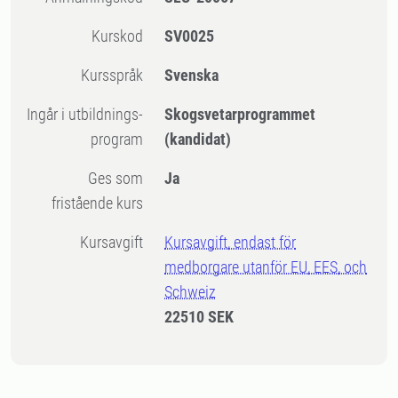
Kurskod
SV0025
Kursspråk
Svenska
Ingår i utbildnings-
Skogsvetarprogrammet
program
(kandidat)
Ges som
Ja
fristående kurs
Kursavgift
Kursavgift, endast för
medborgare utanför EU, EES, och
Schweiz
22510 SEK