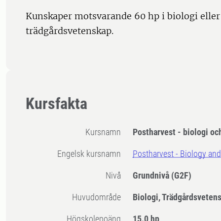
Kunskaper motsvarande 60 hp i biologi eller
trädgårdsvetenskap.
Kursfakta
Kursnamn
Postharvest - biologi oc
Engelsk kursnamn
Postharvest - Biology an
Nivå
Grundnivå
(G2F)
Huvudområde
Biologi, Trädgårdsveten
högskolepoäng
15.0 hp