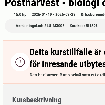
Postharvest - biologi 
15.0 hp
2026-01-19 - 2026-03-23
Ortsoberoend
Anmälningskod: SLU-M3008
Kurskod: BI1395
Detta kurstillfälle är 

för inresande utbyte
Den här kursen finns också som ett ordin
Kursbeskrivning