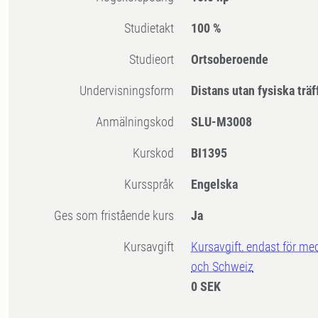
Studietakt
100 %
Studieort
Ortsoberoende
Undervisningsform
Distans utan fysiska träf
Anmälningskod
SLU-M3008
Kurskod
BI1395
Kursspråk
Engelska
Ges som fristående kurs
Ja
Kursavgift
Kursavgift, endast för me
och Schweiz
0 SEK