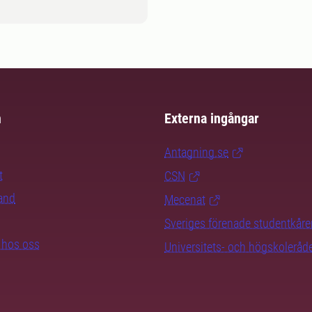
m
Externa ingångar
Antagning.se
t
CSN
rand
Mecenat
Sveriges förenade studentkåre
b hos oss
Universitets- och högskoleråd