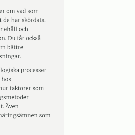
 mer om vad som
t de har skördats.
nnehåll och
on. Du får också
m bättre
sningar.
ologiska processer
 hos
hur faktorer som
ingsmetoder
t. Även
h näringsämnen som