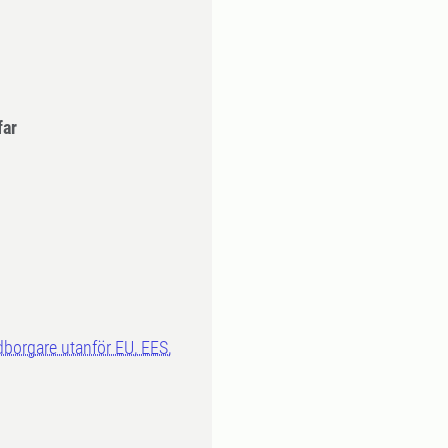
far
dborgare utanför EU, EES,