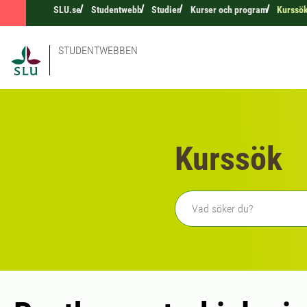
SLU.se
Studentwebb
Studier
Kurser och program
Kurssö
STUDENTWEBBEN
Kurssök
Fritext sökning