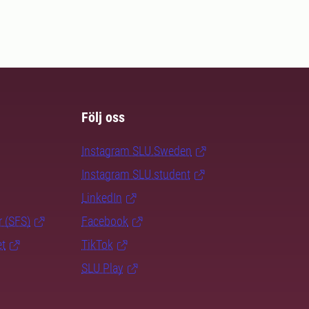
Följ oss
Instagram SLU.Sweden
Instagram SLU.student
LinkedIn
r (SFS)
Facebook
et
TikTok
SLU Play