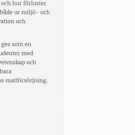
 och hur förluster
 både ur miljö- och
vation och
n ges som en
studenter med
svetenskap och
lbara
ns matförsörjning.