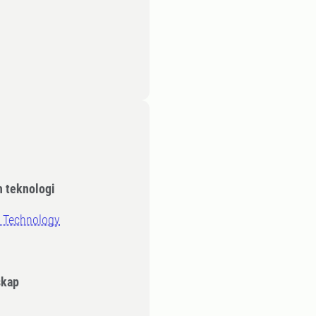
h teknologi
d Technology
skap