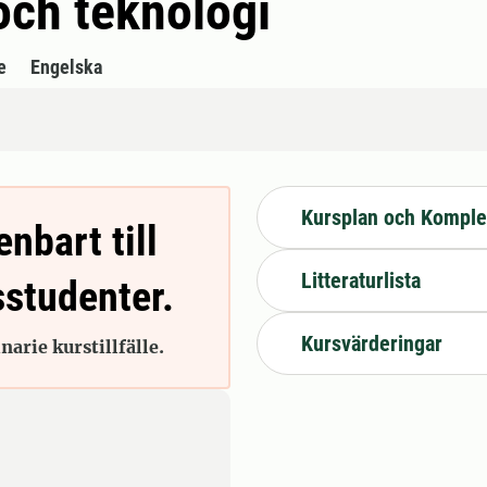
och teknologi
e
Engelska
Kursplan och Komple
enbart till
Litteraturlista
sstudenter.
Kursvärderingar
arie kurstillfälle.