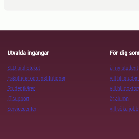
Utvalda ingångar
För dig so
SLU-biblioteket
är ny student
Fakulteter och institutioner
vill bli studen
Studentkårer
vill bli dokto
IT-support
är alumn
Servicecenter
vill söka job