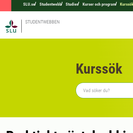
SLU.se
Studentwebb
Studier
Kurser och program
Kurssö
STUDENTWEBBEN
Kurssök
Fritext sökning