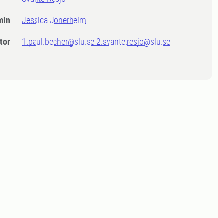
min
Jessica Jonerheim
tor
1.paul.becher@slu.se 2.svante.resjo@slu.se