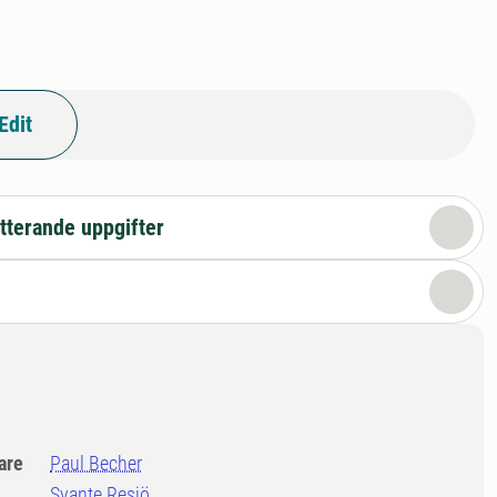
Edit
tterande uppgifter
dare
Paul Becher
Svante Resjö