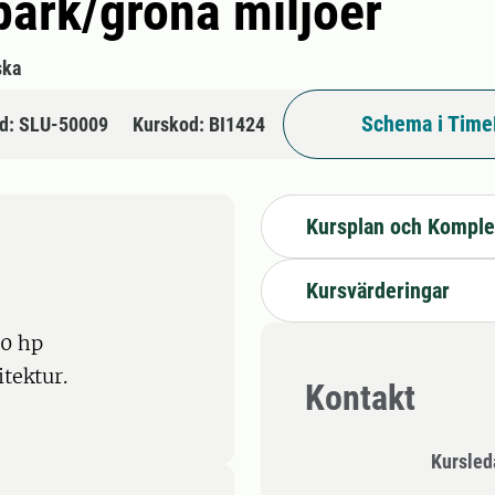
park/gröna miljöer
ska
Schema i Time
d: SLU-50009
Kurskod: BI1424
Kursplan och Komple
Kursvärderingar
30 hp
tektur.
Kontakt
Kursle