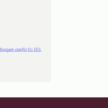
dborgare utanför EU, EES,