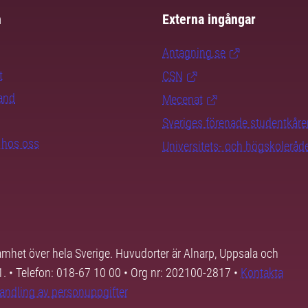
m
Externa ingångar
Antagning.se
t
CSN
rand
Mecenat
Sveriges förenade studentkåre
b hos oss
Universitets- och högskoleråd
samhet över hela Sverige. Huvudorter är Alnarp, Uppsala och
01. • Telefon: 018-67 10 00 • Org nr: 202100-2817 •
Kontakta
andling av personuppgifter