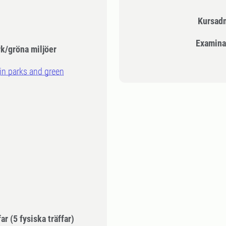
Kursad
Examina
rk/gröna miljöer
 in parks and green
far
(5 fysiska träffar)