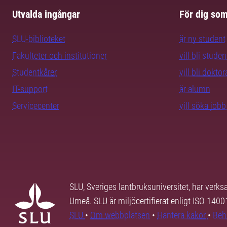
Utvalda ingångar
För dig so
SLU-biblioteket
är ny student
Fakulteter och institutioner
vill bli studen
Studentkårer
vill bli dokto
IT-support
är alumn
Servicecenter
vill söka job
SLU, Sveriges lantbruksuniversitet, har verk
Umeå. SLU är miljöcertifierat enligt ISO 140
SLU
•
Om webbplatsen
•
Hantera kakor
•
Beh