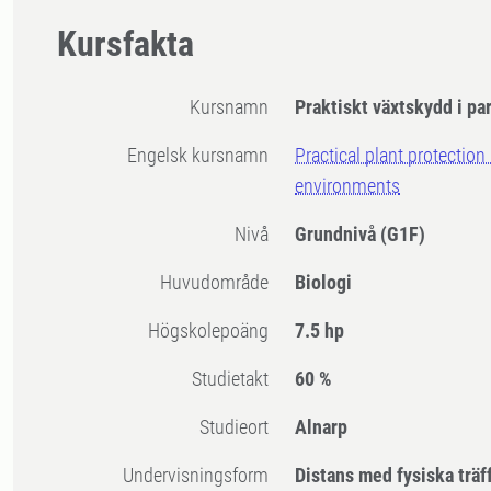
Kursfakta
Kursnamn
Praktiskt växtskydd i pa
Engelsk kursnamn
Practical plant protection
environments
Nivå
Grundnivå
(G1F)
Huvudområde
Biologi
högskolepoäng
7.5 hp
Studietakt
60 %
Studieort
Alnarp
Undervisningsform
Distans med fysiska träf