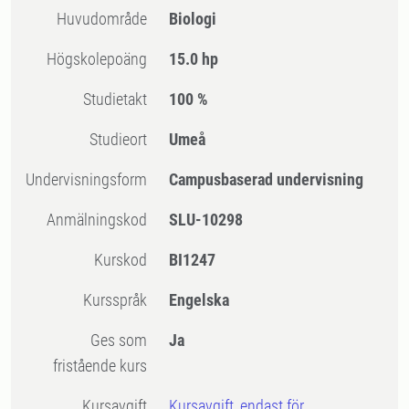
Huvudområde
Biologi
högskolepoäng
15.0 hp
Studietakt
100 %
Studieort
Umeå
Undervisningsform
Campusbaserad undervisning
Anmälningskod
SLU-10298
Kurskod
BI1247
Kursspråk
Engelska
Ges som
Ja
fristående kurs
Kursavgift
Kursavgift, endast för