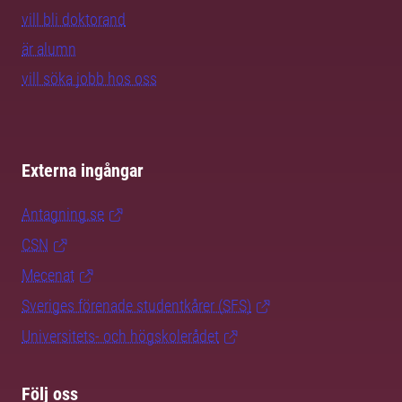
vill bli doktorand
är alumn
vill söka jobb hos oss
Externa ingångar
Antagning.se
CSN
Mecenat
Sveriges förenade studentkårer (SFS)
Universitets- och högskolerådet
Följ oss