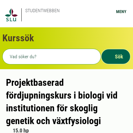
STUDENTWEBBEN
MENY
Kurssök
Fritext sökning
Sök
Projektbaserad
fördjupningskurs i biologi vid
institutionen för skoglig
genetik och växtfysiologi
15.0 hp