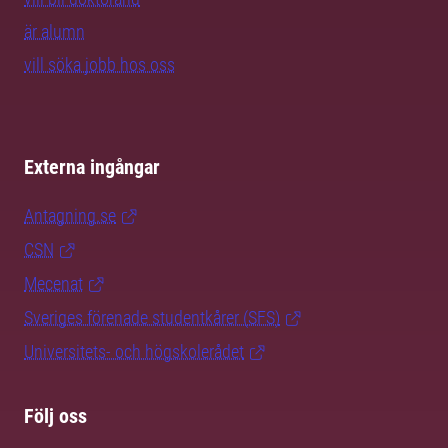
är alumn
vill söka jobb hos oss
Externa ingångar
Antagning.se
CSN
Mecenat
Sveriges förenade studentkårer (SFS)
Universitets- och högskolerådet
Följ oss