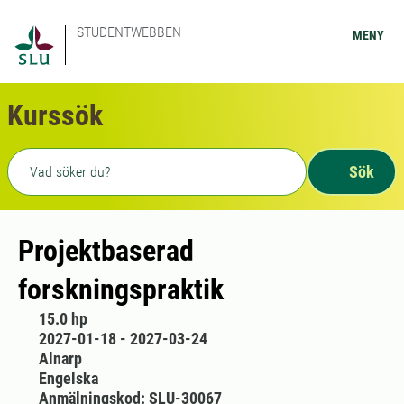
STUDENTWEBBEN
MENY
Kurssök
Fritext sökning
Sök
Projektbaserad
forskningspraktik
15.0 hp
2027-01-18 - 2027-03-24
Alnarp
Engelska
Anmälningskod: SLU-30067