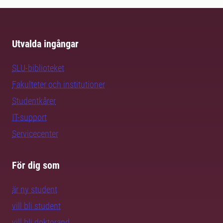
Utvalda ingångar
SLU-biblioteket
Fakulteter och institutioner
Studentkårer
IT-support
Servicecenter
För dig som
är ny student
vill bli student
vill bli doktorand