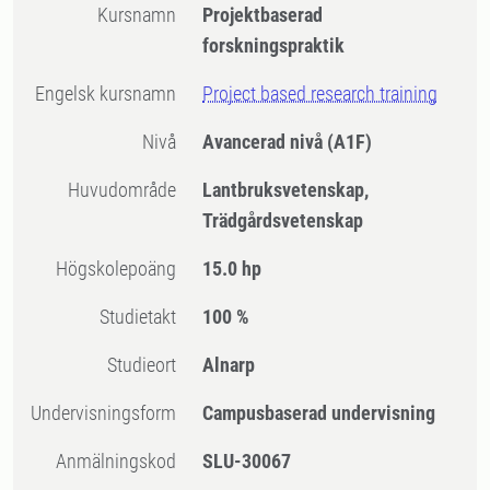
Kursnamn
Projektbaserad
forskningspraktik
Engelsk kursnamn
Project based research training
Nivå
Avancerad nivå
(A1F)
Huvudområde
Lantbruksvetenskap,
Trädgårdsvetenskap
högskolepoäng
15.0 hp
Studietakt
100 %
Studieort
Alnarp
Undervisningsform
Campusbaserad undervisning
Anmälningskod
SLU-30067