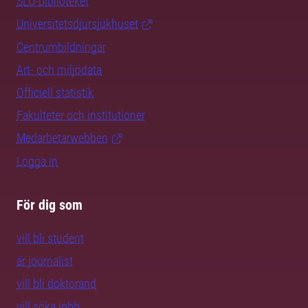
SLU-biblioteket
Universitetsdjursjukhuset
Centrumbildningar
Art- och miljödata
Officiell statistik
Fakulteter och institutioner
Medarbetarwebben
Logga in
För dig som
vill bli student
är journalist
vill bli doktorand
vill söka jobb