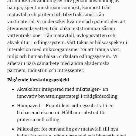
att minska användning av torv genom användning av
hampa, spent mushroom compost, kompost från
matavfall och protein och fiberfraktioner från
växtmaterial. Vi undersöker kvalitén och potentialen att
återanvända vatten från olika restströmmar såsom
vattenfraktioner från matavfall, avloppsvatten och
akvakultur i odlingssystem. Vårt fokus är hälsoaspekter i
interaktion med mikroorganismer för att främja växt,
miljö och human hälsa i cirkulära odlingssystem. Vi
arbetar i nära samarbete med andra akademiska
partners, industrin och intressenter.
Pågående forskningsprojekt
Akvakultur integrerad med mikroalger- En
innovativ bevattningsstrategi i trädgårdsodling
Hampaved – Framtidens odlingssubstrat i en
biobaserad ekonomi: Hållbara substrat för
professionell odling
Mikroalger för omvandling av matavfall till nya