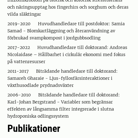
rhizomikrobiom på biotisk och abiotisk stresstolerans
och näringsupptag hos fingerhirs och sorghum och deras
vilda släktingar
2019-2020 Huvudhandledare till postdoktor: Samia
Samad - Blomkartläggning och återanvändning av
förbrukad svampkompost i jordgubbsodling
2017-2022 Huvudhandledare till doktorand: Andreas
Nicolaidase – Hållbarhet i cirkulär ekonomi med fokus
på vattenresurser
2011-2017 Biträdande handledare till doktorand:
Samareh Gharaie - Ljus-fyllosfärsinteraktioner i
växthusodlade prydnadsväxter
2006-2010 Biträdande handledare till doktorand:
Karl-Johan Bergstrand - Variabler som begränsar
effekten av långsamma filter integrerade i slutna
hydroponiska odlingssystem
Publikationer