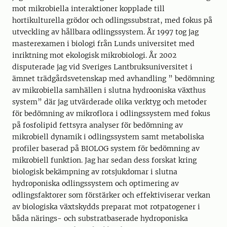
mot mikrobiella interaktioner kopplade till
hortikulturella grödor och odlingssubstrat, med fokus på
utveckling av hållbara odlingssystem. År 1997 tog jag
masterexamen i biologi från Lunds universitet med
inriktning mot ekologisk mikrobiologi. År 2002
disputerade jag vid Sveriges Lantbruksuniversitet i
ämnet trädgårdsvetenskap med avhandling ” bedömning
av mikrobiella samhällen i slutna hydrooniska växthus
system” där jag utvärderade olika verktyg och metoder
för bedömning av mikroflora i odlingssystem med fokus
på fosfolipid fettsyra analyser för bedömning av
mikrobiell dynamik i odlingssystem samt metaboliska
profiler baserad på BIOLOG system för bedömning av
mikrobiell funktion. Jag har sedan dess forskat kring
biologisk bekämpning av rotsjukdomar i slutna
hydroponiska odlingssystem och optimering av
odlingsfaktorer som förstärker och effektiviserar verkan
av biologiska växtskydds preparat mot rotpatogener i
båda närings- och substratbaserade hydroponiska