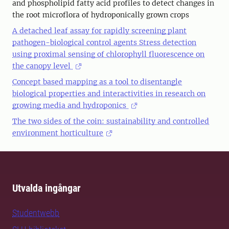
and phospholipid fatty acid profiles to detect changes in
the root microflora of hydroponically grown crops
A detached leaf assay for rapidly screening plant
pathogen-biological control agents Stress detection
using proximal sensing of chlorophyll fluorescence on
the canopy level
Concept based mapping as a tool to disentangle
biological properties and interactivities in research on
growing media and hydroponics
The two sides of the coin: sustainability and controlled
environment horticulture
Utvalda ingångar
Studentwebb