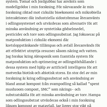
system. Tomat och Jordgubbar har använts som
modellgrödor i min forskning. För närvarande är min
forskning riktad mot cirkulär bioekonomi och mikrobiella
interaktioner där industriella sidoströmmar återanvänts
i odlingssystemet och utvärderas som alternativ för att
minska användning av syntetiska gödselmedel,
pesticider och torv som odlingssubstrat. Jag fokuserar på
matproduktion i cirkulär ekonomi där
kretsloppstänkande tillämpas och avfall återanvänds för
att effektivt utnyttja resurser såsom näring och vatten.
Jag forskar kring Akvaponik som framtida system för
matproduktion och optimering av odlingsförhållande i
dessa system med hjälp av artificiell intelligens för att
motverka biotisk och abiotisk stress. En stor del av min
forskning är kring odlingssubstrat och användning av
bland annat kompost från svampodling så kallad ”spent
mushroom compost, SMC” som närings- och
substratskälla för att minska användning av torv. Hampa
som odlingssubstrat utvärderas också i min forskning
liksom kompost av matavfall. Jag ligger stor vikt på