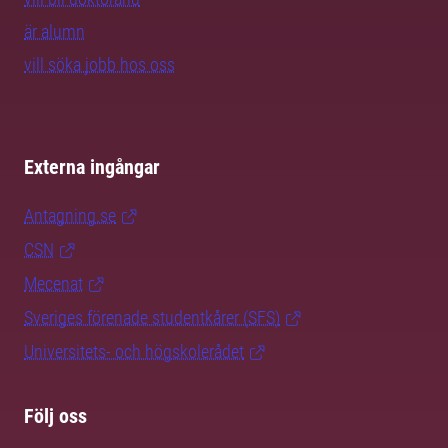
är alumn
vill söka jobb hos oss
Externa ingångar
Antagning.se
CSN
Mecenat
Sveriges förenade studentkårer (SFS)
Universitets- och högskolerådet
Följ oss