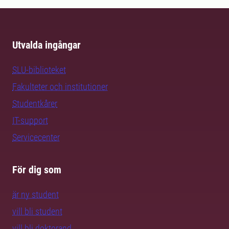
Utvalda ingångar
SLU-biblioteket
Fakulteter och institutioner
Studentkårer
IT-support
Servicecenter
För dig som
är ny student
vill bli student
vill bli doktorand