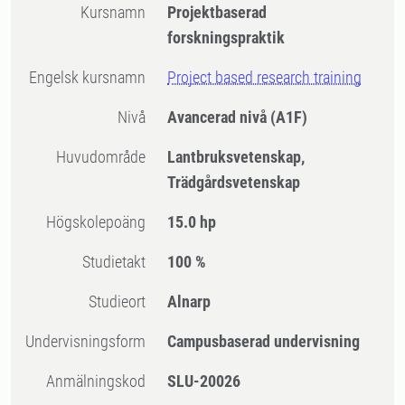
Kursnamn
Projektbaserad
forskningspraktik
Engelsk kursnamn
Project based research training
Nivå
Avancerad nivå
(A1F)
Huvudområde
Lantbruksvetenskap,
Trädgårdsvetenskap
högskolepoäng
15.0 hp
Studietakt
100 %
Studieort
Alnarp
Undervisningsform
Campusbaserad undervisning
Anmälningskod
SLU-20026