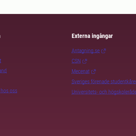
m
Externa ingångar
Antagning.se
t
CSN
rand
Mecenat
Sveriges förenade studentkåre
b hos oss
Universitets- och högskoleråd