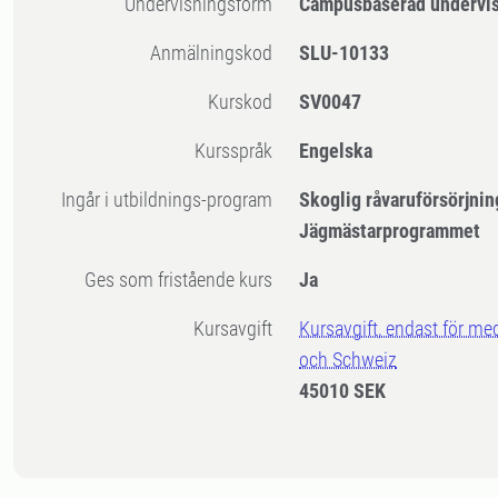
Undervisningsform
Campusbaserad undervi
Anmälningskod
SLU-10133
Kurskod
SV0047
Kursspråk
Engelska
Ingår i utbildnings-program
Skoglig råvaruförsörjnin
Jägmästarprogrammet
Ges som fristående kurs
Ja
Kursavgift
Kursavgift, endast för me
och Schweiz
45010 SEK