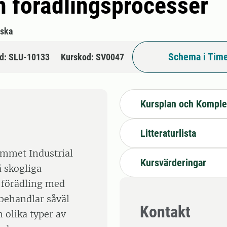
 förädlingsprocesser
lska
Schema i Time
d: SLU-10133
Kurskod: SV0047
Kursplan och Komple
Litteraturlista
ammet Industrial
Kursvärderingar
 skogliga
 förädling med
behandlar såväl
Kontakt
 olika typer av