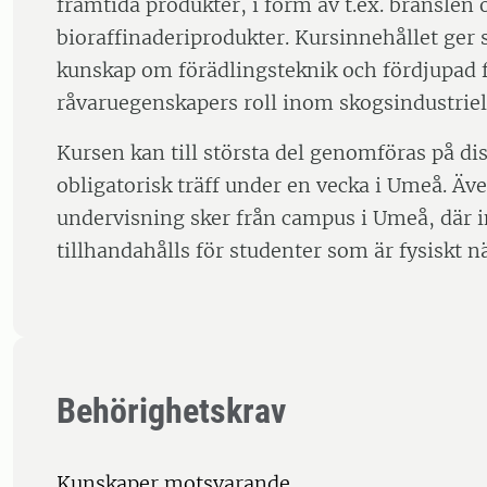
framtida produkter, i form av t.ex. bränslen
bioraffinaderiprodukter. Kursinnehållet ger
kunskap om förädlingsteknik och fördjupad f
råvaruegenskapers roll inom skogsindustriell
Kursen kan till största del genomföras på di
obligatorisk träff under en vecka i Umeå. Äve
undervisning sker från campus i Umeå, där i
tillhandahålls för studenter som är fysiskt n
Behörighetskrav
Kunskaper motsvarande