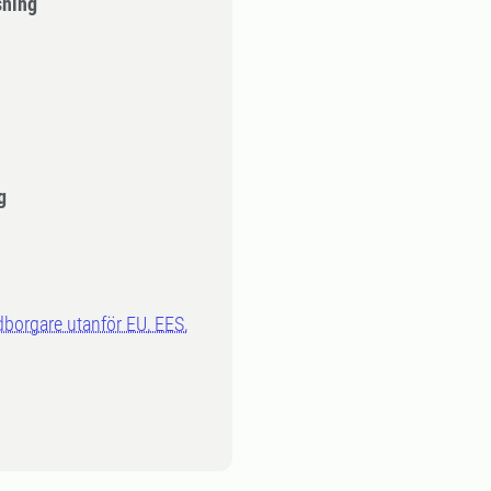
sning
g
dborgare utanför EU, EES,