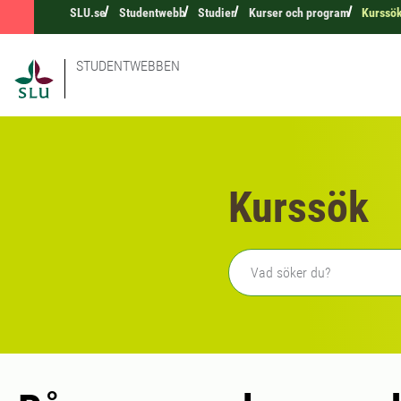
SLU.se
Studentwebb
Studier
Kurser och program
Kurssö
STUDENTWEBBEN
Kurssök
Fritext sökning