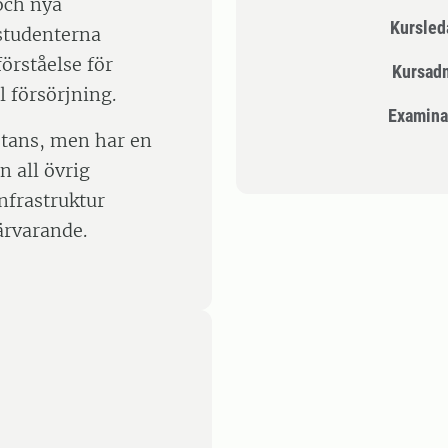
 och nya
Kursle
 studenterna
örståelse för
Kursad
 försörjning.
Examina
stans, men har en
n all övrig
nfrastruktur
ärvarande.