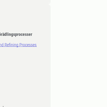
örädlingsprocesser
and Refining Processes