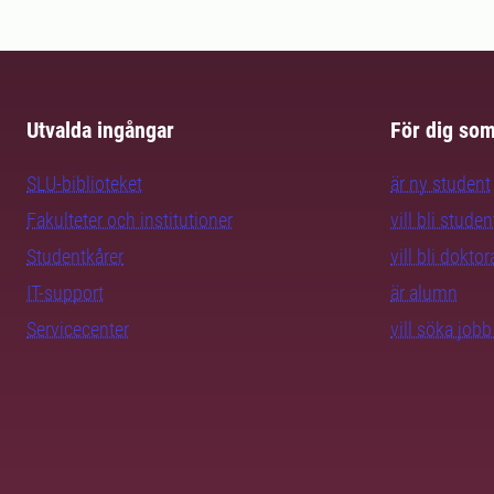
Utvalda ingångar
För dig so
SLU-biblioteket
är ny student
Fakulteter och institutioner
vill bli studen
Studentkårer
vill bli dokto
IT-support
är alumn
Servicecenter
vill söka job