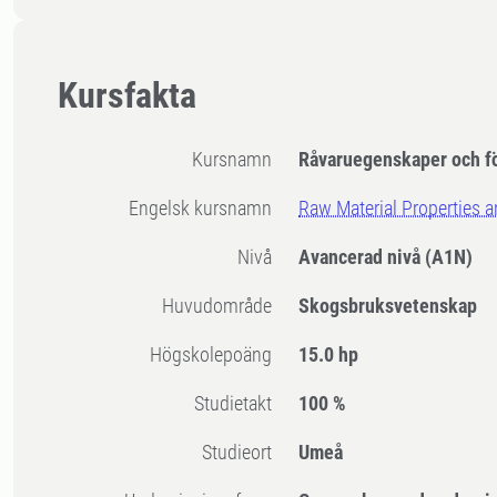
Kursfakta
Kursnamn
Råvaruegenskaper och f
Engelsk kursnamn
Raw Material Properties 
Nivå
Avancerad nivå
(A1N)
Huvudområde
Skogsbruksvetenskap
högskolepoäng
15.0 hp
Studietakt
100 %
Studieort
Umeå