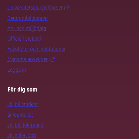
Universitetsdjursjukhuset
Centrumbildningar
Art- och miljödata
Officiell statistik
Fakulteter och institutioner
Medarbetarwebben
Logga in
För dig som
vill bli student
är journalist
vill bli doktorand
vill söka jobb