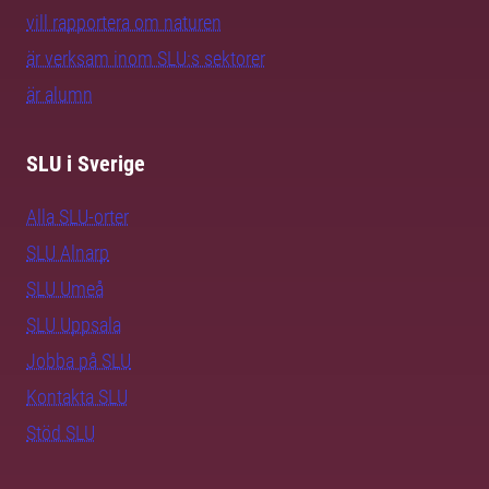
vill rapportera om naturen
är verksam inom SLU:s sektorer
är alumn
SLU i Sverige
Alla SLU-orter
SLU Alnarp
SLU Umeå
SLU Uppsala
Jobba på SLU
Kontakta SLU
Stöd SLU