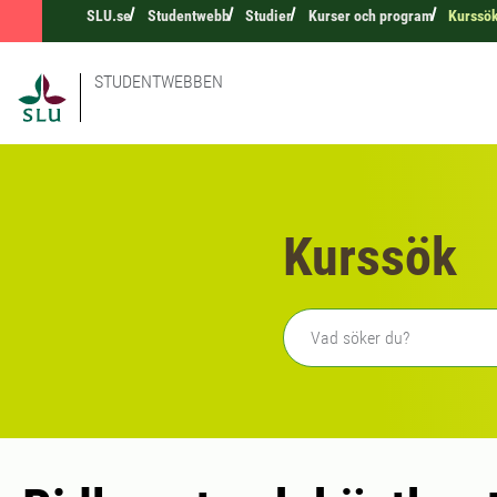
SLU.se
Studentwebb
Studier
Kurser och program
Kurssö
STUDENTWEBBEN
Kurssök
Fritext sökning