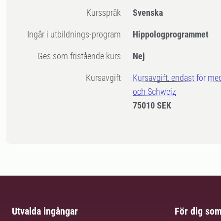
Kursspråk
Svenska
Ingår i utbildnings-program
Hippologprogrammet
Ges som fristående kurs
Nej
Kursavgift
Kursavgift, endast för me
och Schweiz
75010 SEK
Utvalda ingångar
För dig so