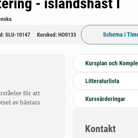
ering - islandshäst I
enska
Schema i Tim
d: SLU-10147
Kurskod: HO0133
Kursplan och Komple
Litteraturlista
rståelse för att
Kursvärderingar
tsel av hästars
Kontakt