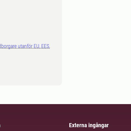
dborgare utanför EU, EES,
m
Externa ingångar