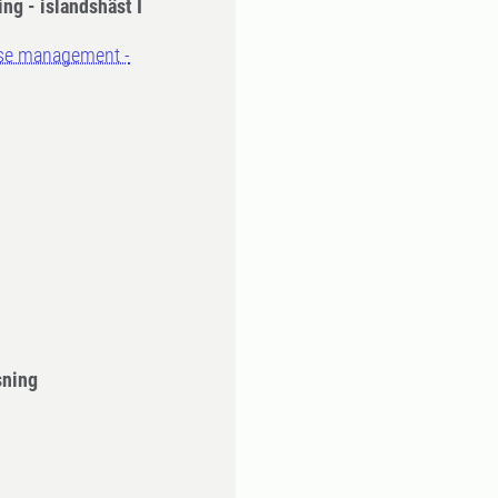
ng - islandshäst I
rse management -
sning