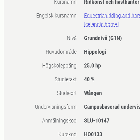
Kursnamn
Ridkonst och hästhanteri
Engelsk kursnamn
Equestrian riding and ho
Icelandic horse I
Nivå
Grundnivå
(G1N)
Huvudområde
Hippologi
högskolepoäng
25.0 hp
Studietakt
40 %
Studieort
Wången
Undervisningsform
Campusbaserad undervi
Anmälningskod
SLU-10147
Kurskod
HO0133