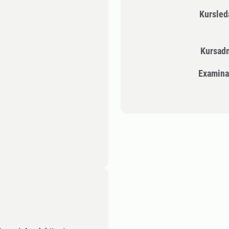
Kursle
Kursad
Examina