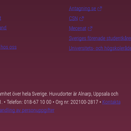
Antagning.se
t
CSN
rand
Mecenat
Sveriges förenade studentkåre
b hos oss
Universitets- och högskoleråd
samhet över hela Sverige. Huvudorter är Alnarp, Uppsala och
01. • Telefon: 018-67 10 00 • Org nr: 202100-2817 •
Kontakta
andling av personuppgifter