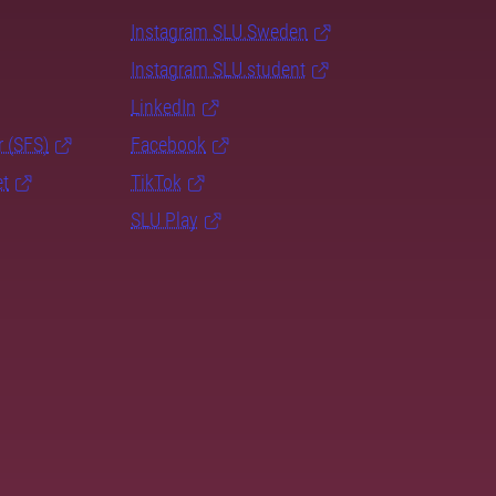
Instagram SLU.Sweden
Instagram SLU.student
LinkedIn
r (SFS)
Facebook
et
TikTok
SLU Play