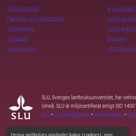
SLU-biblioteket
är ny student
Fakulteter och institutioner
vill bli studen
Studentkårer
vill bli dokto
IT-support
är alumn
Servicecenter
vill söka job
SLU, Sveriges lantbruksuniversitet, har verk
Umeå. SLU är miljöcertifierat enligt ISO 140
SLU
•
Om webbplatsen
•
Hantera kakor
•
Beh
Denna webbplats använder kakor (cookies), som