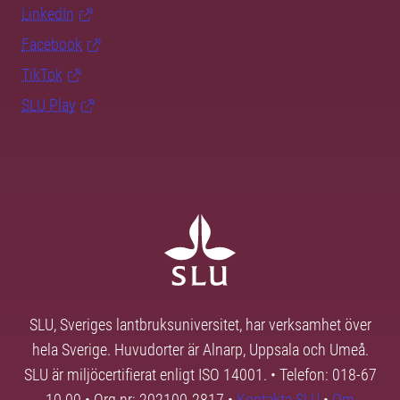
LinkedIn
Facebook
TikTok
SLU Play
SLU, Sveriges lantbruksuniversitet, har verksamhet över
hela Sverige. Huvudorter är Alnarp, Uppsala och Umeå.
SLU är miljöcertifierat enligt ISO 14001. • Telefon: 018-67
10 00 • Org nr: 202100-2817 •
Kontakta SLU
•
Om