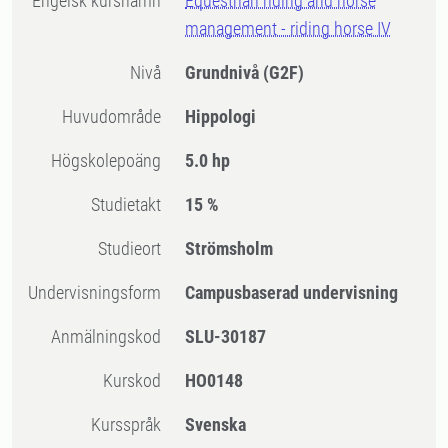
Engelsk kursnamn
Equestrian riding and horse
management - riding horse IV
Nivå
Grundnivå
(G2F)
Huvudområde
Hippologi
högskolepoäng
5.0 hp
Studietakt
15 %
Studieort
Strömsholm
Undervisningsform
Campusbaserad undervisning
Anmälningskod
SLU-30187
Kurskod
HO0148
Kursspråk
Svenska