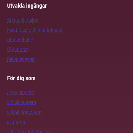
Utvalda ingångar
SLU-biblioteket
Fakulteter och institutioner
Studentkårer
IT-support
Servicecenter
För dig som
är ny student
vill bli student
vill bli doktorand
är alumn
vill söka jobb hos oss