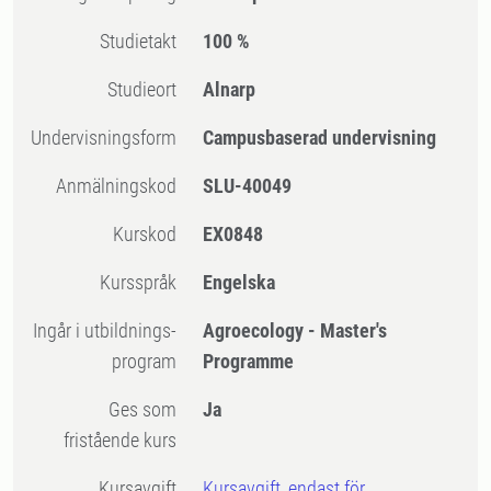
Studietakt
100 %
Studieort
Alnarp
Undervisningsform
Campusbaserad undervisning
Anmälningskod
SLU-40049
Kurskod
EX0848
Kursspråk
Engelska
Ingår i utbildnings-
Agroecology - Master's
program
Programme
Ges som
Ja
fristående kurs
Kursavgift
Kursavgift, endast för