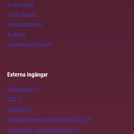
är ny student
vill bli student
vill bli doktorand
är alumn
vill söka jobb hos oss
Externa ingångar
Antagning.se
CSN
Mecenat
Sveriges förenade studentkårer (SFS)
Universitets- och högskolerådet