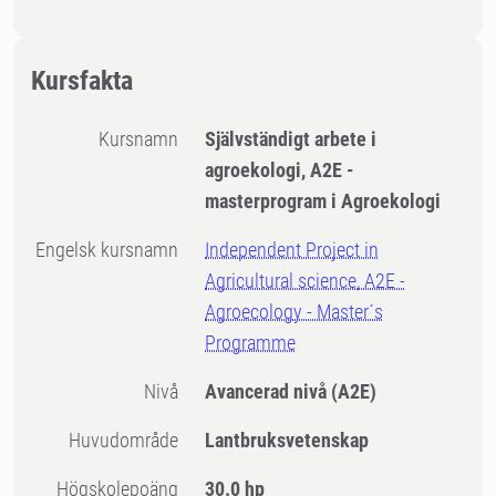
Kursfakta
Kursnamn
Självständigt arbete i
agroekologi, A2E -
masterprogram i Agroekologi
Engelsk kursnamn
Independent Project in
Agricultural science, A2E -
Agroecology - Master´s
Programme
Nivå
Avancerad nivå
(A2E)
Huvudområde
Lantbruksvetenskap
högskolepoäng
30.0 hp