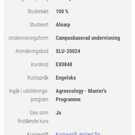
Studietakt
100 %
Studieort
Alnarp
Undervisningsform
Campusbaserad undervisning
Anmälningskod
SLU-20024
Kurskod
EX0848
Kursspråk
Engelska
Ingår i utbildnings-
Agroecology - Master's
program
Programme
Ges som
Ja
fristående kurs
Kursavgift
Kursavgift, endast för