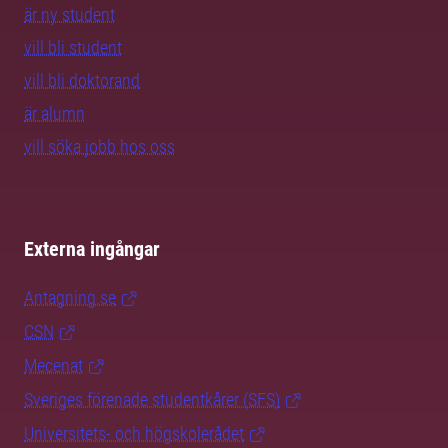
är ny student
vill bli student
vill bli doktorand
är alumn
vill söka jobb hos oss
Externa ingångar
Antagning.se
CSN
Mecenat
Sveriges förenade studentkårer (SFS)
Universitets- och högskolerådet