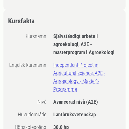
Kursfakta
Kursnamn
Självständigt arbete i
agroekologi, A2E -
masterprogram i Agroekologi
Engelsk kursnamn
Independent Project in
Agricultural science, A2E -
Agroecology - Master´s
Programme
Nivå
Avancerad nivå
(A2E)
Huvudområde
Lantbruksvetenskap
högskolepoäng
30.0 hp