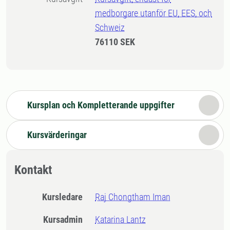
medborgare utanför EU, EES, och
Schweiz
76110 SEK
Kursplan och Kompletterande uppgifter
Kursvärderingar
Kontakt
Kursledare
Raj Chongtham Iman
Kursadmin
Katarina Lantz