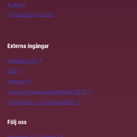
är alumn
vill söka jobb hos oss
Externa ingångar
Antagning.se
CSN
Mecenat
Sveriges förenade studentkårer (SFS)
Universitets- och högskolerådet
Följ oss
Instagram SLU.Sweden