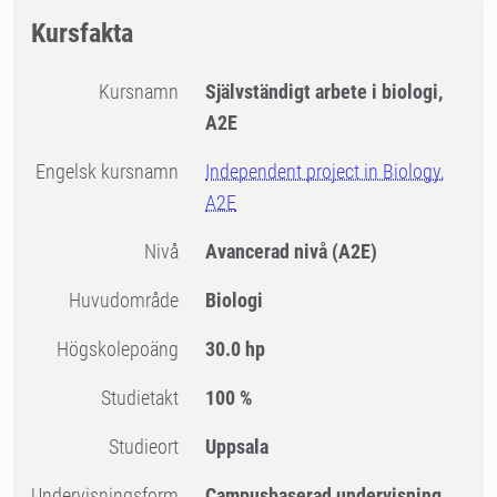
Kursfakta
Kursnamn
Självständigt arbete i biologi,
A2E
Engelsk kursnamn
Independent project in Biology,
A2E
Nivå
Avancerad nivå
(A2E)
Huvudområde
Biologi
högskolepoäng
30.0 hp
Studietakt
100 %
Studieort
Uppsala
Undervisningsform
Campusbaserad undervisning