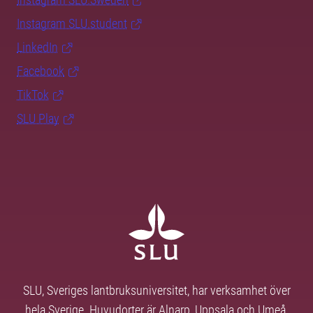
Instagram SLU.student
LinkedIn
Facebook
TikTok
SLU Play
SLU, Sveriges lantbruksuniversitet, har verksamhet över
hela Sverige. Huvudorter är Alnarp, Uppsala och Umeå.