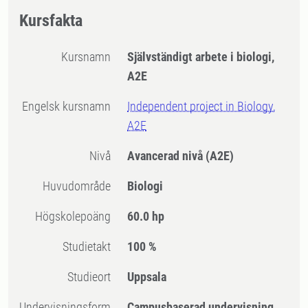
Kursfakta
Kursnamn
Självständigt arbete i biologi,
A2E
Engelsk kursnamn
Independent project in Biology,
A2E
Nivå
Avancerad nivå
(A2E)
Huvudområde
Biologi
högskolepoäng
60.0 hp
Studietakt
100 %
Studieort
Uppsala
Undervisningsform
Campusbaserad undervisning