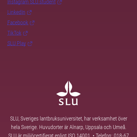
Instagram SLU.student
LinkedIn
Facebook
TikTok
SLU Play
SLU, Sveriges lantbruksuniversitet, har verksamhet över
hela Sverige. Huvudorter är Alnarp, Uppsala och Umeå.
SLU är miljöcertifierat enligt ISO 14001. • Telefon: 018-67