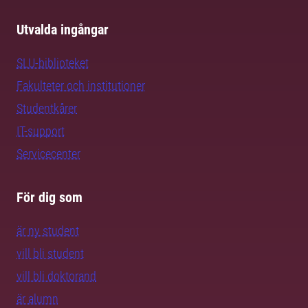
Utvalda ingångar
SLU-biblioteket
Fakulteter och institutioner
Studentkårer
IT-support
Servicecenter
För dig som
är ny student
vill bli student
vill bli doktorand
är alumn