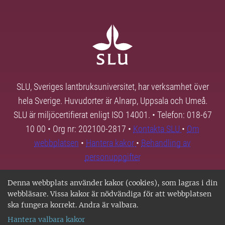
SLU, Sveriges lantbruksuniversitet, har verksamhet över
hela Sverige. Huvudorter är Alnarp, Uppsala och Umeå.
SLU är miljöcertifierat enligt ISO 14001. • Telefon: 018-67
10 00 • Org nr: 202100-2817 •
Kontakta SLU
•
Om
webbplatsen
•
Hantera kakor
•
Behandling av
personuppgifter
Denna webbplats använder kakor (cookies), som lagras i din
webbläsare. Vissa kakor är nödvändiga för att webbplatsen
ska fungera korrekt. Andra är valbara.
Hantera valbara kakor