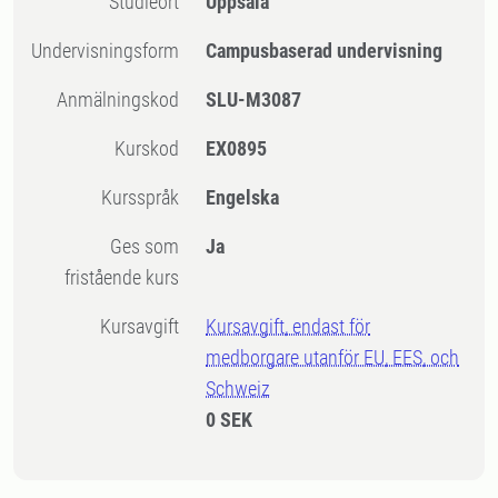
Studieort
Uppsala
Undervisningsform
Campusbaserad undervisning
Anmälningskod
SLU-M3087
Kurskod
EX0895
Kursspråk
Engelska
Ges som
Ja
fristående kurs
Kursavgift
Kursavgift, endast för
medborgare utanför EU, EES, och
Schweiz
0 SEK