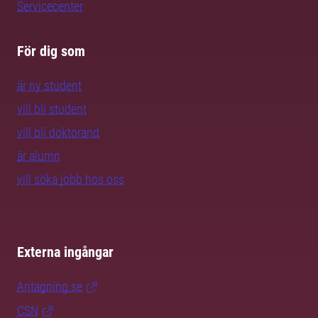
Servicecenter
För dig som
är ny student
vill bli student
vill bli doktorand
är alumn
vill söka jobb hos oss
Externa ingångar
Antagning.se
CSN