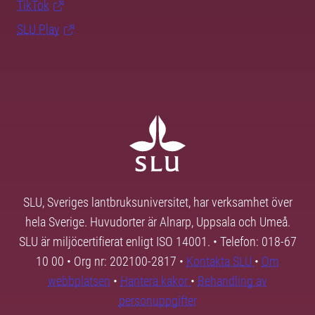
TikTok
SLU Play
SLU, Sveriges lantbruksuniversitet, har verksamhet över
hela Sverige. Huvudorter är Alnarp, Uppsala och Umeå.
SLU är miljöcertifierat enligt ISO 14001. • Telefon: 018-67
10 00 • Org nr: 202100-2817 •
Kontakta SLU
•
Om
webbplatsen
•
Hantera kakor
•
Behandling av
personuppgifter