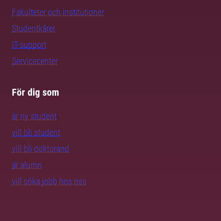
Fakulteter och institutioner
Studentkårer
IT-support
Servicecenter
För dig som
är ny student
vill bli student
vill bli doktorand
är alumn
vill söka jobb hos oss