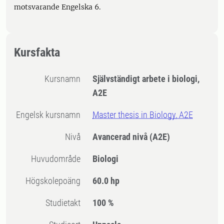
motsvarande Engelska 6.
Kursfakta
Kursnamn
Självständigt arbete i biologi,
A2E
Engelsk kursnamn
Master thesis in Biology, A2E
Nivå
Avancerad nivå
(A2E)
Huvudområde
Biologi
högskolepoäng
60.0 hp
Studietakt
100 %