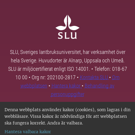
SLU, Sveriges lantbruksuniversitet, har verksamhet över
hela Sverige. Huvudorter är Alnarp, Uppsala och Umeå.
SLU är miljöcertifierat enligt ISO 14001. • Telefon: 018-67
10 00 • Org nr: 202100-2817 •
Kontakta SLU
•
Om
webbplatsen
•
Hantera kakor
•
Behandling av
personuppgifter
Denna webbplats använder kakor (cookies), som lagras i din
webbläsare. Vissa kakor är nödvändiga för att webbplatsen
ska fungera korrekt. Andra är valbara.
Hantera valbara kakor