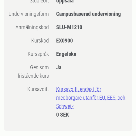
Studieort
Uppsala
Undervisningsform
Campusbaserad undervisning
Anmälningskod
SLU-M1210
Kurskod
EX0900
Kursspråk
Engelska
Ges som
Ja
fristående kurs
Kursavgift
Kursavgift, endast för
medborgare utanför EU, EES, och
Schweiz
0 SEK