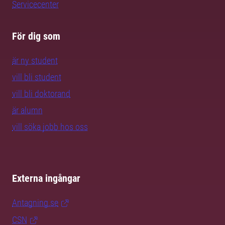
Servicecenter
För dig som
är ny student
vill bli student
vill bli doktorand
är alumn
vill söka jobb hos oss
Externa ingångar
Antagning.se
CSN