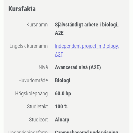
Kursfakta
Kursnamn
Självständigt arbete i biologi,
A2E
Engelsk kursnamn
Independent project in Biology,
A2E
Nivå
Avancerad nivå
(A2E)
Huvudområde
Biologi
högskolepoäng
60.0 hp
Studietakt
100 %
Studieort
Alnarp
Undervisningsform
Campusbaserad undervisning