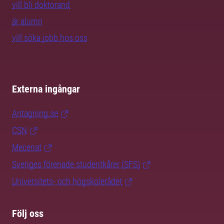
vill bli doktorand
är alumn
vill söka jobb hos oss
Externa ingångar
Antagning.se
CSN
Mecenat
Sveriges förenade studentkårer (SFS)
Universitets- och högskolerådet
Följ oss