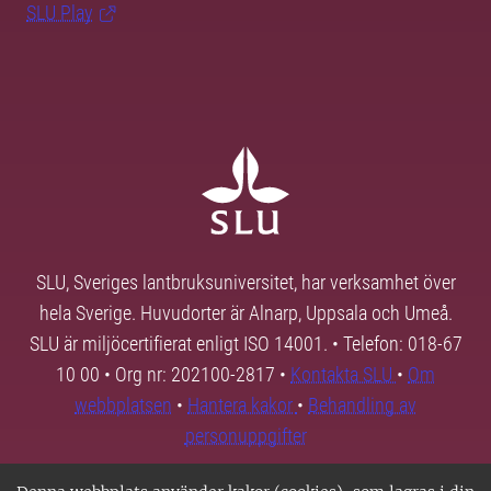
SLU Play
SLU, Sveriges lantbruksuniversitet, har verksamhet över
hela Sverige. Huvudorter är Alnarp, Uppsala och Umeå.
SLU är miljöcertifierat enligt ISO 14001. • Telefon: 018-67
10 00 • Org nr: 202100-2817 •
Kontakta SLU
•
Om
webbplatsen
•
Hantera kakor
•
Behandling av
personuppgifter