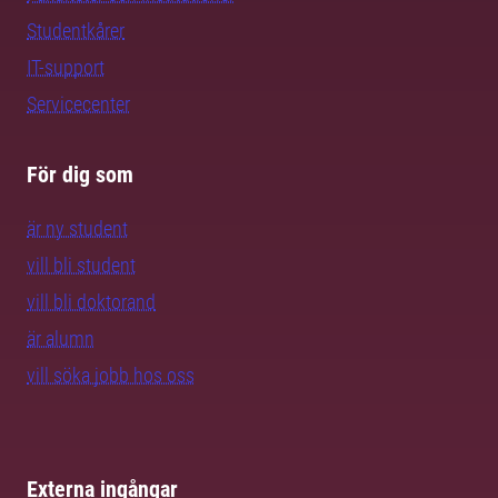
Studentkårer
IT-support
Servicecenter
För dig som
är ny student
vill bli student
vill bli doktorand
är alumn
vill söka jobb hos oss
Externa ingångar