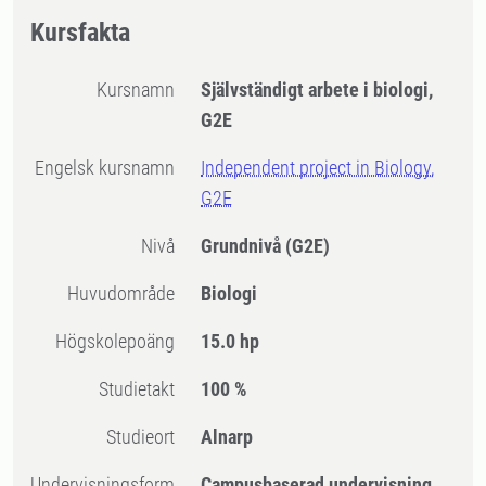
Kursfakta
Kursnamn
Självständigt arbete i biologi,
G2E
Engelsk kursnamn
Independent project in Biology,
G2E
Nivå
Grundnivå
(G2E)
Huvudområde
Biologi
högskolepoäng
15.0 hp
Studietakt
100 %
Studieort
Alnarp
Undervisningsform
Campusbaserad undervisning