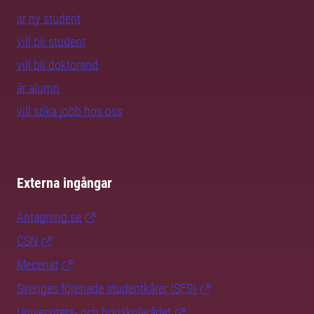
är ny student
vill bli student
vill bli doktorand
är alumn
vill söka jobb hos oss
Externa ingångar
Antagning.se
CSN
Mecenat
Sveriges förenade studentkårer (SFS)
Universitets- och högskolerådet