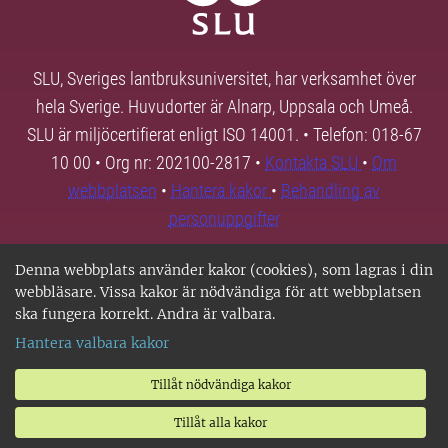
SLU, Sveriges lantbruksuniversitet, har verksamhet över
hela Sverige. Huvudorter är Alnarp, Uppsala och Umeå.
SLU är miljöcertifierat enligt ISO 14001. • Telefon: 018-67
10 00 • Org nr: 202100-2817 •
Kontakta SLU
•
Om
webbplatsen
•
Hantera kakor
•
Behandling av
personuppgifter
Denna webbplats använder kakor (cookies), som lagras i din
webbläsare. Vissa kakor är nödvändiga för att webbplatsen
ska fungera korrekt. Andra är valbara.
Hantera valbara kakor
Tillåt nödvändiga kakor
Tillåt alla kakor