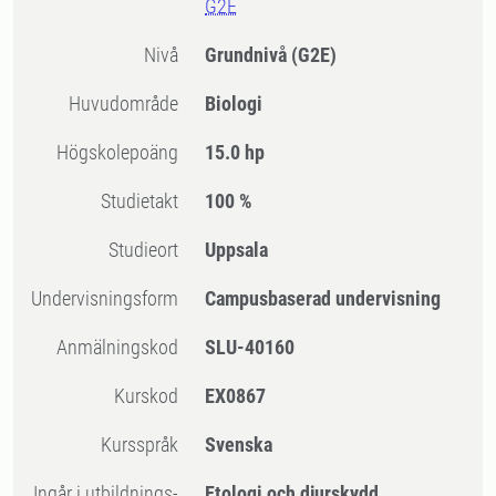
G2E
Nivå
Grundnivå
(G2E)
Huvudområde
Biologi
högskolepoäng
15.0 hp
Studietakt
100 %
Studieort
Uppsala
Undervisningsform
Campusbaserad undervisning
Anmälningskod
SLU-40160
Kurskod
EX0867
Kursspråk
Svenska
Ingår i utbildnings-
Etologi och djurskydd