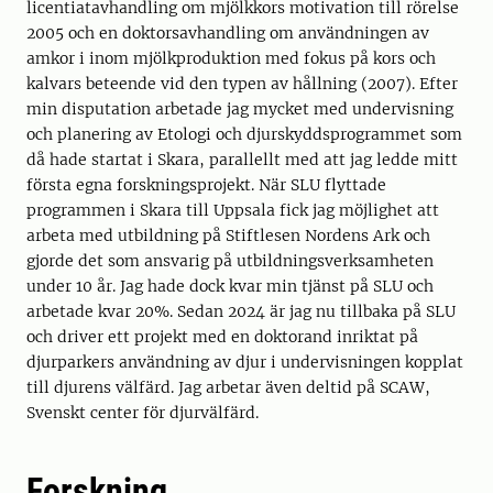
licentiatavhandling om mjölkkors motivation till rörelse
2005 och en doktorsavhandling om användningen av
amkor i inom mjölkproduktion med fokus på kors och
kalvars beteende vid den typen av hållning (2007). Efter
min disputation arbetade jag mycket med undervisning
och planering av Etologi och djurskyddsprogrammet som
då hade startat i Skara, parallellt med att jag ledde mitt
första egna forskningsprojekt. När SLU flyttade
programmen i Skara till Uppsala fick jag möjlighet att
arbeta med utbildning på Stiftlesen Nordens Ark och
gjorde det som ansvarig på utbildningsverksamheten
under 10 år. Jag hade dock kvar min tjänst på SLU och
arbetade kvar 20%. Sedan 2024 är jag nu tillbaka på SLU
och driver ett projekt med en doktorand inriktat på
djurparkers användning av djur i undervisningen kopplat
till djurens välfärd. Jag arbetar även deltid på SCAW,
Svenskt center för djurvälfärd.
Forskning