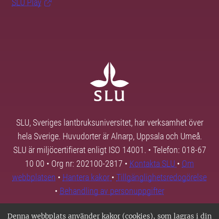
SLU Play
SLU, Sveriges lantbruksuniversitet, har verksamhet över
hela Sverige. Huvudorter är Alnarp, Uppsala och Umeå.
SLU är miljöcertifierat enligt ISO 14001. • Telefon: 018-67
10 00 • Org nr: 202100-2817 •
Kontakta SLU
•
Om
webbplatsen
•
Hantera kakor
•
Tillgänglighetsredogörelse
•
Behandling av personuppgifter
Denna webbplats använder kakor (cookies), som lagras i din