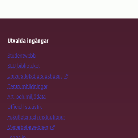
Utvalda ingångar
Studentwebb
SLU-biblioteket
Universitetsdjursjukhuset
Centrumbildningar
Art- och miljödata
Officiell statistik
Fakulteter och institutioner
Medarbetarwebben
Logga in