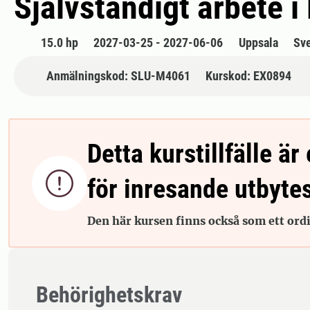
Självständigt arbete i
15.0 hp
2027-03-25 - 2027-06-06
Uppsala
Sv
Anmälningskod: SLU-M4061
Kurskod: EX0894
Detta kurstillfälle är 

för inresande utbyte
Den här kursen finns också som ett ordin
Behörighetskrav