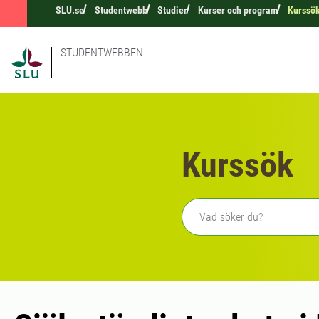
SLU.se
Studentwebb
Studier
Kurser och program
Kurssö
STUDENTWEBBEN
Kurssök
Fritext sökning