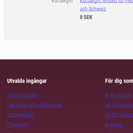
Kursavgift
Kursavgift, endast för me
och Schweiz
0 SEK
Utvalda ingångar
För dig so
SLU-biblioteket
är ny student
Fakulteter och institutioner
vill bli studen
Studentkårer
vill bli dokto
IT-support
är alumn