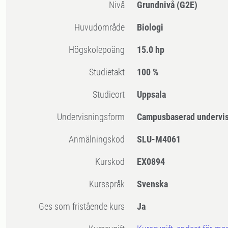
Nivå
Grundnivå
(G2E)
Huvudområde
Biologi
högskolepoäng
15.0 hp
Studietakt
100 %
Studieort
Uppsala
Undervisningsform
Campusbaserad undervi
Anmälningskod
SLU-M4061
Kurskod
EX0894
Kursspråk
Svenska
Ges som fristående kurs
Ja