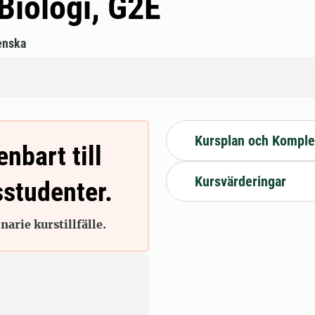
 Biologi, G2E
enska
Kursplan och Komple
enbart till
Kursvärderingar
sstudenter.
arie kurstillfälle.