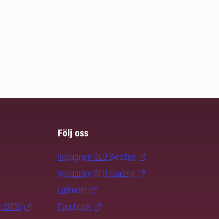
Följ oss
Instagram SLU.Sweden
Instagram SLU.student
LinkedIn
r (SFS)
Facebook