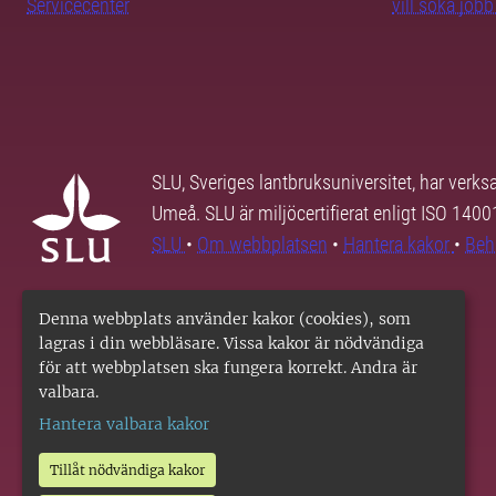
Servicecenter
vill söka job
SLU, Sveriges lantbruksuniversitet, har verk
Umeå. SLU är miljöcertifierat enligt ISO 140
SLU
•
Om webbplatsen
•
Hantera kakor
•
Beh
Denna webbplats använder kakor (cookies), som
lagras i din webbläsare. Vissa kakor är nödvändiga
för att webbplatsen ska fungera korrekt. Andra är
valbara.
Hantera valbara kakor
Tillåt nödvändiga kakor