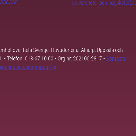
b hos oss
Universitets- och högskoleråd
samhet över hela Sverige. Huvudorter är Alnarp, Uppsala och
01. • Telefon: 018-67 10 00 • Org nr: 202100-2817 •
Kontakta
andling av personuppgifter