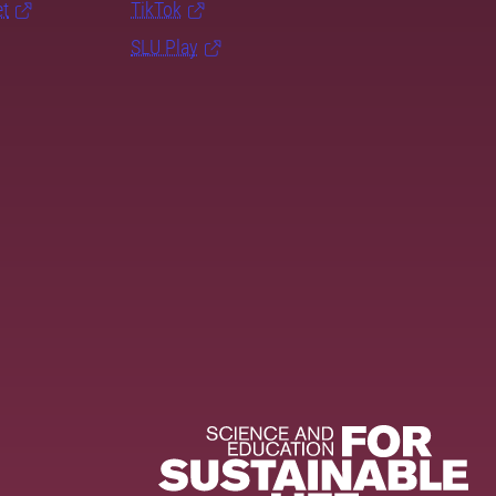
et
TikTok
SLU Play