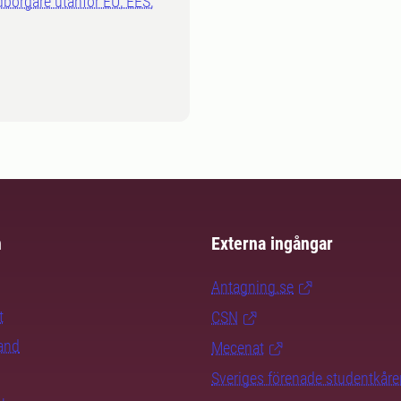
dborgare utanför EU, EES,
m
Externa ingångar
Antagning.se
t
CSN
rand
Mecenat
Sveriges förenade studentkåre