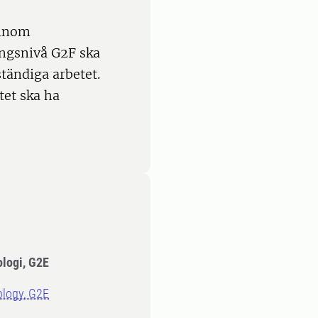
 inom
ngsnivå G2F ska
tändiga arbetet.
tet ska ha
ologi, G2E
ology, G2E