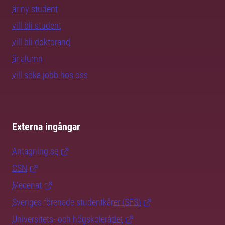
är ny student
vill bli student
vill bli doktorand
är alumn
vill söka jobb hos oss
Externa ingångar
Antagning.se
CSN
Mecenat
Sveriges förenade studentkårer (SFS)
Universitets- och högskolerådet