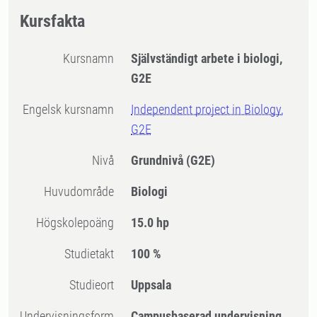
Kursfakta
Kursnamn
Självständigt arbete i biologi,
G2E
Engelsk kursnamn
Independent project in Biology,
G2E
Nivå
Grundnivå
(G2E)
Huvudområde
Biologi
högskolepoäng
15.0 hp
Studietakt
100 %
Studieort
Uppsala
Undervisningsform
Campusbaserad undervisning