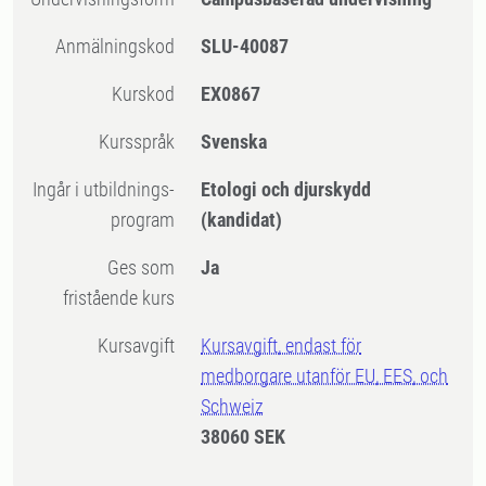
Anmälningskod
SLU-40087
Kurskod
EX0867
Kursspråk
Svenska
Ingår i utbildnings-
Etologi och djurskydd
program
(kandidat)
Ges som
Ja
fristående kurs
Kursavgift
Kursavgift, endast för
medborgare utanför EU, EES, och
Schweiz
38060 SEK