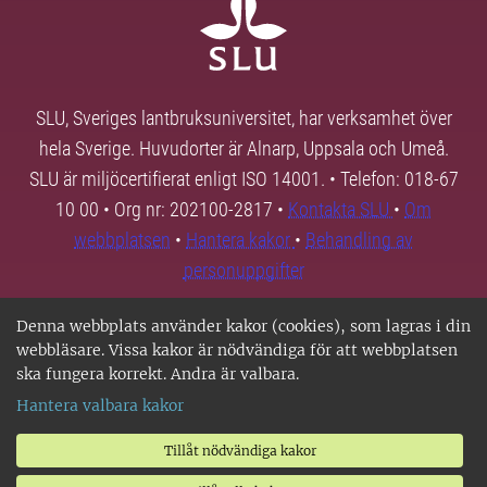
SLU, Sveriges lantbruksuniversitet, har verksamhet över
hela Sverige. Huvudorter är Alnarp, Uppsala och Umeå.
SLU är miljöcertifierat enligt ISO 14001. • Telefon: 018-67
10 00 • Org nr: 202100-2817 •
Kontakta SLU
•
Om
webbplatsen
•
Hantera kakor
•
Behandling av
personuppgifter
Denna webbplats använder kakor (cookies), som lagras i din
webbläsare. Vissa kakor är nödvändiga för att webbplatsen
ska fungera korrekt. Andra är valbara.
Hantera valbara kakor
Tillåt nödvändiga kakor