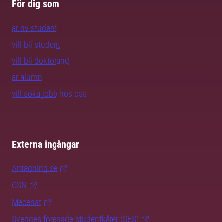
För dig som
är ny student
vill bli student
vill bli doktorand
är alumn
vill söka jobb hos oss
Externa ingångar
Antagning.se
CSN
Mecenat
Sveriges förenade studentkårer (SFS)