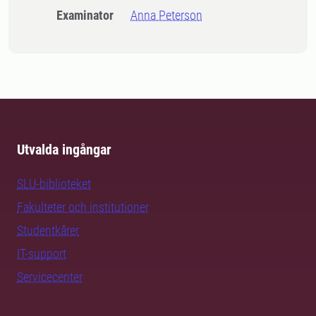
Examinator
Anna Peterson
Utvalda ingångar
SLU-biblioteket
Fakulteter och institutioner
Studentkårer
IT-support
Servicecenter