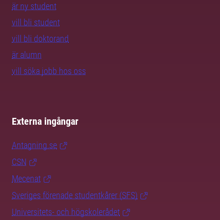
är ny student
vill bli student
vill bli doktorand
är alumn
vill söka jobb hos oss
Externa ingångar
Antagning.se
CSN
Mecenat
Sveriges förenade studentkårer (SFS)
Universitets- och högskolerådet