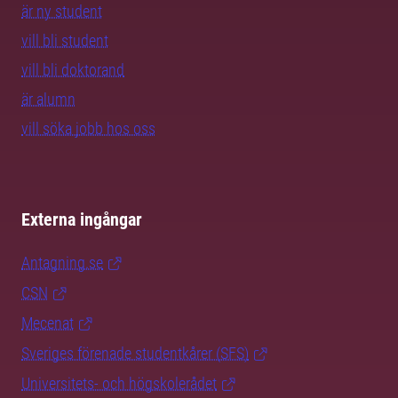
är ny student
vill bli student
vill bli doktorand
är alumn
vill söka jobb hos oss
Externa ingångar
Antagning.se
CSN
Mecenat
Sveriges förenade studentkårer (SFS)
Universitets- och högskolerådet