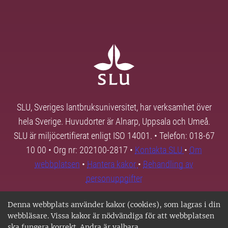
SLU, Sveriges lantbruksuniversitet, har verksamhet över
hela Sverige. Huvudorter är Alnarp, Uppsala och Umeå.
SLU är miljöcertifierat enligt ISO 14001. • Telefon: 018-67
10 00 • Org nr: 202100-2817 •
Kontakta SLU
•
Om
webbplatsen
•
Hantera kakor
•
Behandling av
personuppgifter
Denna webbplats använder kakor (cookies), som lagras i din
webbläsare. Vissa kakor är nödvändiga för att webbplatsen
ska fungera korrekt. Andra är valbara.