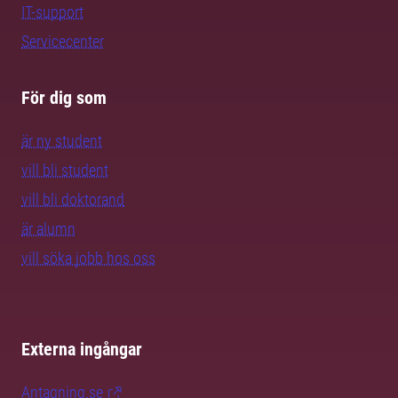
IT-support
Servicecenter
För dig som
är ny student
vill bli student
vill bli doktorand
är alumn
vill söka jobb hos oss
Externa ingångar
Antagning.se