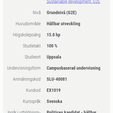
Sustainable development, G2E
Nivå
Grundnivå
(G2E)
Huvudområde
Hållbar utveckling
högskolepoäng
15.0 hp
Studietakt
100 %
Studieort
Uppsala
Undervisningsform
Campusbaserad undervisning
Anmälningskod
SLU-40081
Kurskod
EX1019
Kursspråk
Svenska
Ingår i utbildnings-
Politices kandidat - hållbar