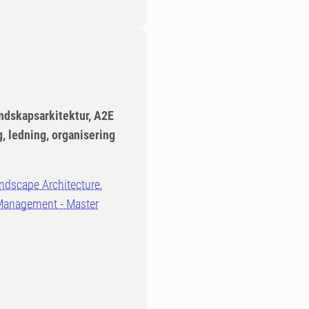
andskapsarkitektur, A2E
g, ledning, organisering
ndscape Architecture,
 Management - Master