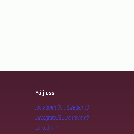
Följ oss
Instagram SLU.Sweden
Instagram SLU.student
LinkedIn