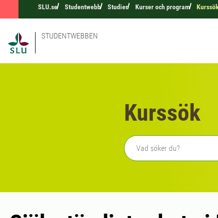
SLU.se
Studentwebb
Studier
Kurser och program
Kurssö
STUDENTWEBBEN
Kurssök
Fritext sökning