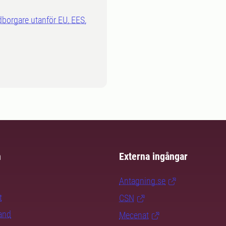
dborgare utanför EU, EES,
m
Externa ingångar
Antagning.se
t
CSN
rand
Mecenat