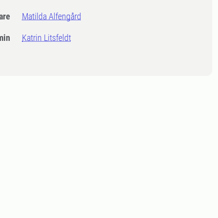
dare
Matilda Alfengård
min
Katrin Litsfeldt