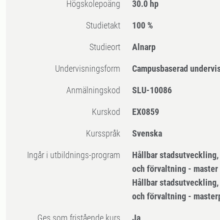
högskolepoäng
30.0 hp
Studietakt
100 %
Studieort
Alnarp
Undervisningsform
Campusbaserad undervi
Anmälningskod
SLU-10086
Kurskod
EX0859
Kursspråk
Svenska
Ingår i utbildnings-program
Hållbar stadsutveckling,
och förvaltning - master
Hållbar stadsutveckling,
och förvaltning - maste
Ges som fristående kurs
Ja