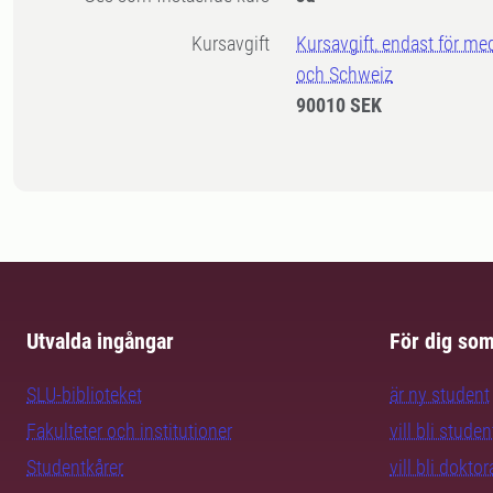
Kursavgift
Kursavgift, endast för me
och Schweiz
90010 SEK
Utvalda ingångar
För dig so
SLU-biblioteket
är ny student
Fakulteter och institutioner
vill bli studen
Studentkårer
vill bli dokto