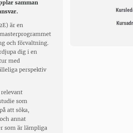
kopplar samman
Kursle
ansvar.
Kursad
2E) är en
m masterprogrammet
ng och förvaltning.
rdjupa dig i en
ktur med
leliga perspektiv
 relevant
 studie som
å att söka,
 och annat
er som är lämpliga