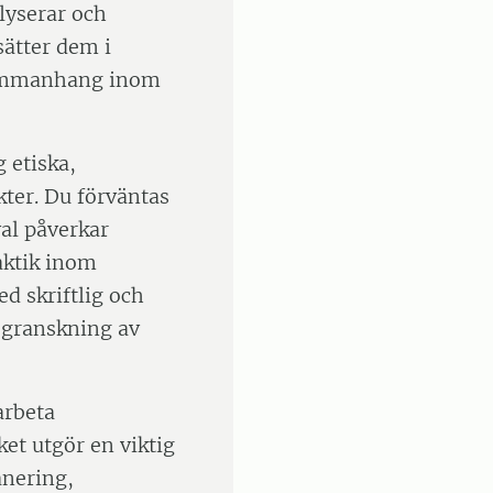
alyserar och
sätter dem i
 sammanhang inom
g etiska,
kter. Du förväntas
al påverkar
aktik inom
d skriftlig och
k granskning av
arbeta
ket utgör en viktig
anering,