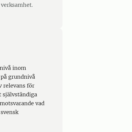
k verksamhet.
 nivå inom
 på grundnivå
 relevans för
 självständiga
a motsvarande vad
 svensk