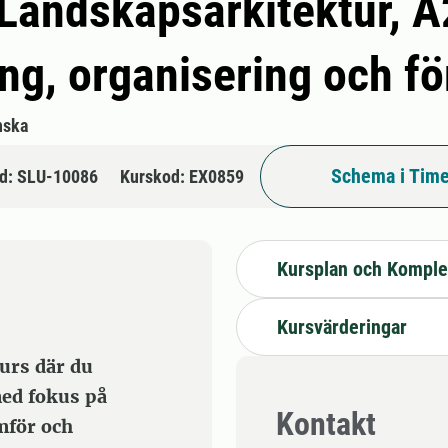
 Landskapsarkitektur, A
ng, organisering och fö
nska
Schema i Time
d: SLU-10086
Kurskod: EX0859
Kursplan och Komple
Kursvärderingar
kurs där du
ed fokus på
Kontakt
mför och