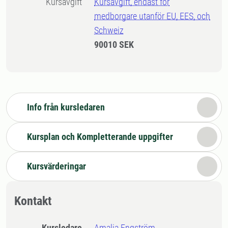
Kursavgift
Kursavgift, endast för
medborgare utanför EU, EES, och
Schweiz
90010 SEK
Info från kursledaren
Kursplan och Kompletterande uppgifter
Kursvärderingar
Kontakt
Kursledare
Amalia Engström