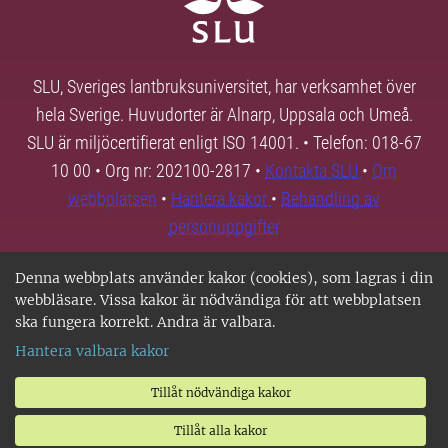
SLU, Sveriges lantbruksuniversitet, har verksamhet över
hela Sverige. Huvudorter är Alnarp, Uppsala och Umeå.
SLU är miljöcertifierat enligt ISO 14001. • Telefon: 018-67
10 00 • Org nr: 202100-2817 •
Kontakta SLU
•
Om
webbplatsen
•
Hantera kakor
•
Behandling av
personuppgifter
Denna webbplats använder kakor (cookies), som lagras i din
webbläsare. Vissa kakor är nödvändiga för att webbplatsen
ska fungera korrekt. Andra är valbara.
Hantera valbara kakor
Tillåt nödvändiga kakor
Tillåt alla kakor