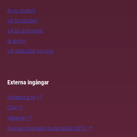
är ny student
vill bli student
vill bli doktorand
är alumn
vill söka jobb hos oss
Externa ingångar
Antagning.se
CSN
Mecenat
Sveriges förenade studentkårer (SFS)