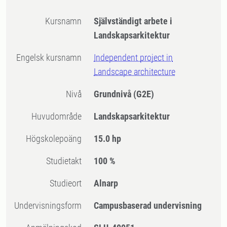
Kursnamn
Självständigt arbete i
Landskapsarkitektur
Engelsk kursnamn
Independent project in
Landscape architecture
Nivå
Grundnivå
(G2E)
Huvudområde
Landskapsarkitektur
högskolepoäng
15.0 hp
Studietakt
100 %
Studieort
Alnarp
Undervisningsform
Campusbaserad undervisning