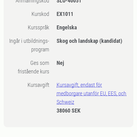
Anmälningskod
SLU-40051
Kurskod
EX1011
Kursspråk
Engelska
Ingår i utbildnings-
Skog och landskap (kandidat)
program
Ges som
Nej
fristående kurs
Kursavgift
Kursavgift, endast för
medborgare utanför EU, EES, och
Schweiz
38060 SEK