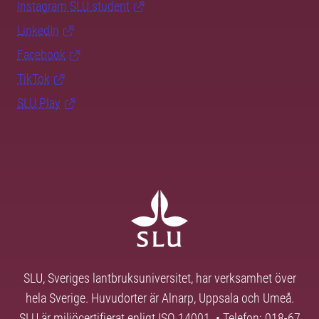
Instagram SLU.student
LinkedIn
Facebook
TikTok
SLU Play
SLU, Sveriges lantbruksuniversitet, har verksamhet över
hela Sverige. Huvudorter är Alnarp, Uppsala och Umeå.
SLU är miljöcertifierat enligt ISO 14001. • Telefon: 018-67