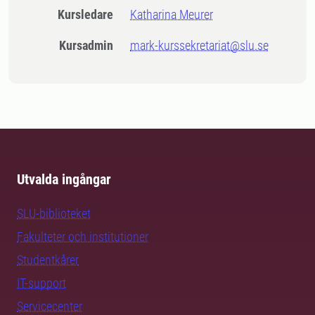
Kursledare
Katharina Meurer
Kursadmin
mark-kurssekretariat@slu.se
Utvalda ingångar
SLU-biblioteket
Fakulteter och institutioner
Studentkårer
IT-support
Servicecenter