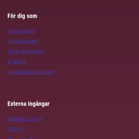
För dig som
är ny student
vill bli student
vill bli doktorand
är alumn
vill söka jobb hos oss
Externa ingångar
Antagning.se
CSN