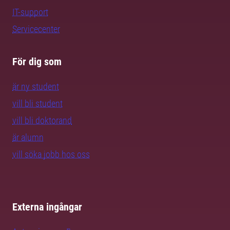
IT-support
Servicecenter
För dig som
är ny student
vill bli student
vill bli doktorand
är alumn
vill söka jobb hos oss
Externa ingångar