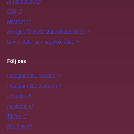
Antagning.se
CSN
Mecenat
Sveriges förenade studentkårer (SFS)
Universitets- och högskolerådet
Följ oss
Instagram SLU.Sweden
Instagram SLU.student
LinkedIn
Facebook
TikTok
SLU Play