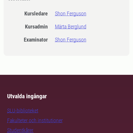
Kursledare
Shon Ferguson
Kursadmin
Märta Berglund
Examinator
Shon Ferguson
Utvalda ingångar
SLU-biblioteket
Fakulteter och institutioner
Studentkårer