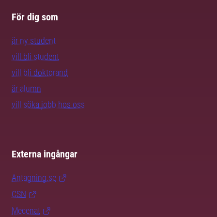
För dig som
är ny student
vill bli student
vill bli doktorand
är alumn
vill söka jobb hos oss
Externa ingångar
Antagning.se
CSN
Mecenat