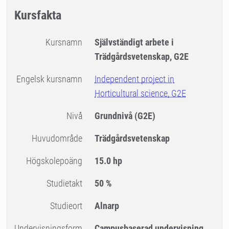
Kursfakta
Kursnamn
Självständigt arbete i
Trädgårdsvetenskap, G2E
Engelsk kursnamn
Independent project in
Horticultural science, G2E
Nivå
Grundnivå
(G2E)
Huvudområde
Trädgårdsvetenskap
högskolepoäng
15.0 hp
Studietakt
50 %
Studieort
Alnarp
Undervisningsform
Campusbaserad undervisning