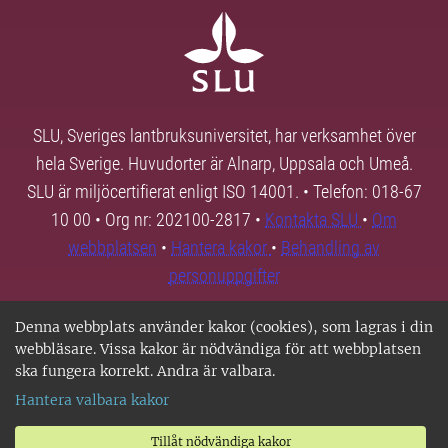
SLU, Sveriges lantbruksuniversitet, har verksamhet över
hela Sverige. Huvudorter är Alnarp, Uppsala och Umeå.
SLU är miljöcertifierat enligt ISO 14001. • Telefon: 018-67
10 00 • Org nr: 202100-2817 •
Kontakta SLU
•
Om
webbplatsen
•
Hantera kakor
•
Behandling av
personuppgifter
Denna webbplats använder kakor (cookies), som lagras i din
webbläsare. Vissa kakor är nödvändiga för att webbplatsen
ska fungera korrekt. Andra är valbara.
Hantera valbara kakor
Tillåt nödvändiga kakor