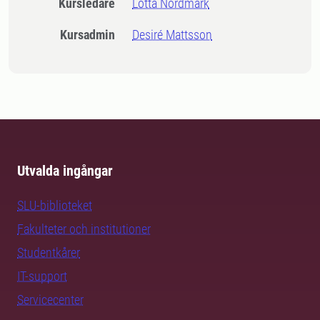
Kursledare
Lotta Nordmark
Kursadmin
Desiré Mattsson
Utvalda ingångar
SLU-biblioteket
Fakulteter och institutioner
Studentkårer
IT-support
Servicecenter