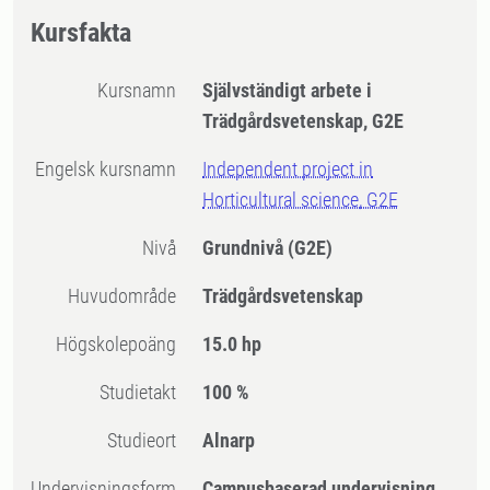
Kursfakta
Kursnamn
Självständigt arbete i
Trädgårdsvetenskap, G2E
Engelsk kursnamn
Independent project in
Horticultural science, G2E
Nivå
Grundnivå
(G2E)
Huvudområde
Trädgårdsvetenskap
högskolepoäng
15.0 hp
Studietakt
100 %
Studieort
Alnarp
Undervisningsform
Campusbaserad undervisning