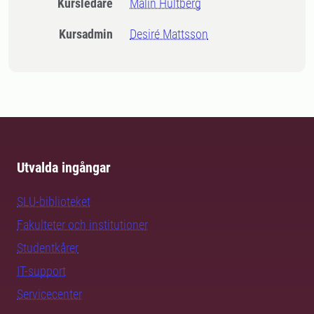
Kursledare
Malin Hultberg
Kursadmin
Desiré Mattsson
Utvalda ingångar
SLU-biblioteket
Fakulteter och institutioner
Studentkårer
IT-support
Servicecenter