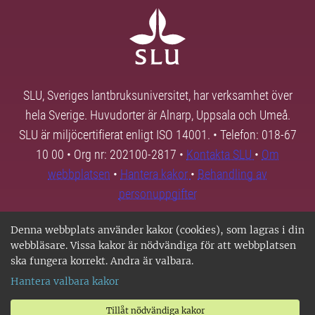
SLU, Sveriges lantbruksuniversitet, har verksamhet över
hela Sverige. Huvudorter är Alnarp, Uppsala och Umeå.
SLU är miljöcertifierat enligt ISO 14001. • Telefon: 018-67
10 00 • Org nr: 202100-2817 •
Kontakta SLU
•
Om
webbplatsen
•
Hantera kakor
•
Behandling av
personuppgifter
Denna webbplats använder kakor (cookies), som lagras i din
webbläsare. Vissa kakor är nödvändiga för att webbplatsen
ska fungera korrekt. Andra är valbara.
Hantera valbara kakor
Tillåt nödvändiga kakor