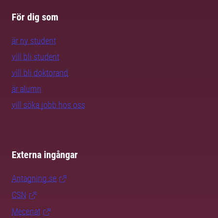
För dig som
är ny student
vill bli student
vill bli doktorand
är alumn
vill söka jobb hos oss
Externa ingångar
Antagning.se
CSN
Mecenat