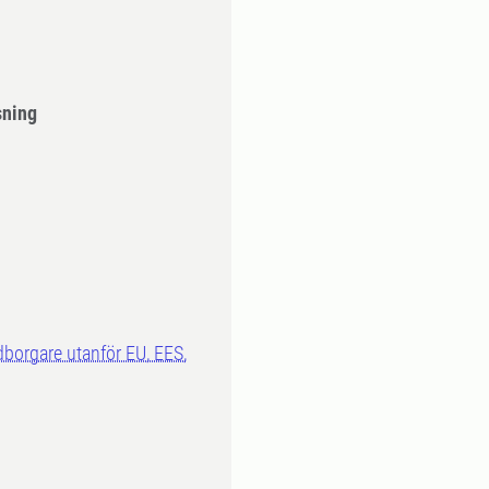
sning
dborgare utanför EU, EES,