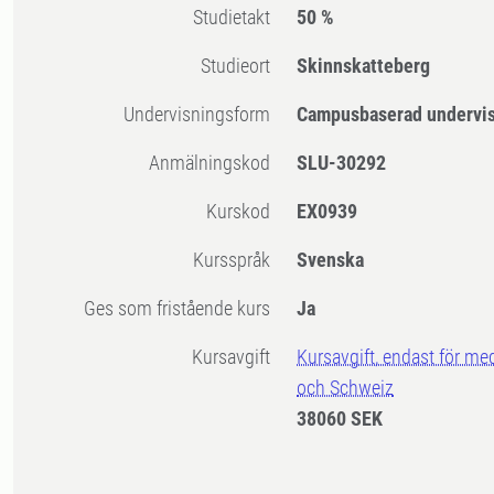
Studietakt
50 %
Studieort
Skinnskatteberg
Undervisningsform
Campusbaserad undervi
Anmälningskod
SLU-30292
Kurskod
EX0939
Kursspråk
Svenska
Ges som fristående kurs
Ja
Kursavgift
Kursavgift, endast för me
och Schweiz
38060 SEK