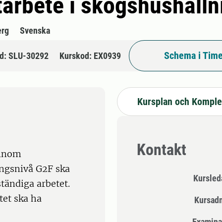
tarbete i skogshushålln
erg
Svenska
Schema i Time
d: SLU-30292
Kurskod: EX0939
Kursplan och Komple
Kontakt
 inom
ngsnivå G2F ska
Kursle
tändiga arbetet.
tet ska ha
Kursad
Examina