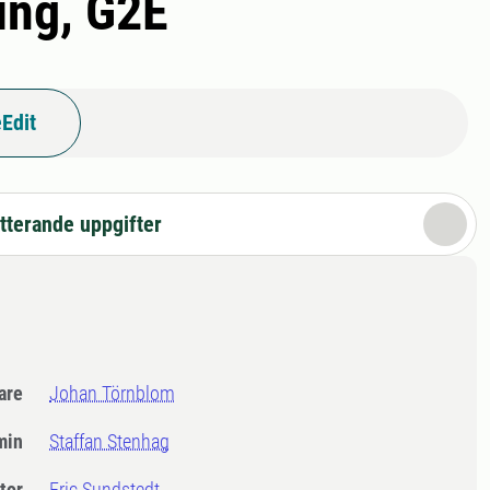
ing, G2E
Edit
tterande uppgifter
dare
Johan Törnblom
min
Staffan Stenhag
tor
Eric Sundstedt