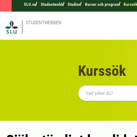
SLU.se
Studentwebb
Studier
Kurser och program
Kurssö
STUDENTWEBBEN
Kurssök
Fritext sökning