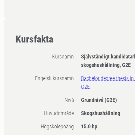
Kursfakta
Kursnamn
Självständigt kandidatar
skogshushållning, G2E
Engelsk kursnamn
Bachelor degree thesis i
G2E
Nivå
Grundnivå
(G2E)
Huvudområde
Skogshushållning
högskolepoäng
15.0 hp