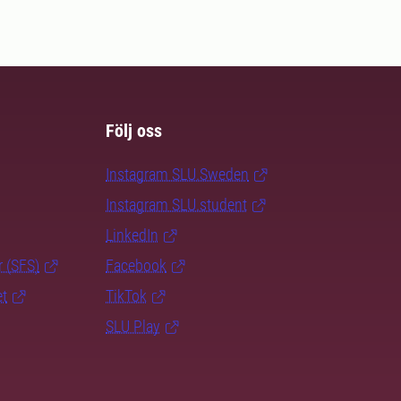
Följ oss
Instagram SLU.Sweden
Instagram SLU.student
LinkedIn
r (SFS)
Facebook
et
TikTok
SLU Play