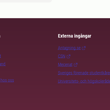
m
Externa ingångar
Antagning.se
t
CSN
rand
Mecenat
Sveriges förenade studentkåre
b hos oss
Universitets- och högskoleråd