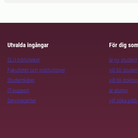
Utvalda ingångar
För dig so
SLU-biblioteket
är ny student
Fakulteter och institutioner
vill bli studen
Studentkårer
vill bli dokto
IT-support
är alumn
Servicecenter
vill söka job