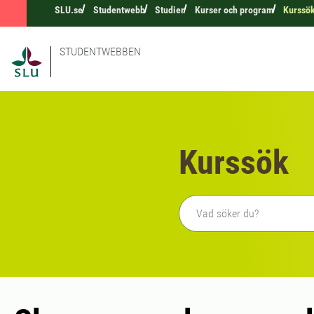
SLU.se
Studentwebb
Studier
Kurser och program
Kurssö
STUDENTWEBBEN
Kurssök
Fritext sökning