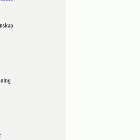
enskap
sning
t