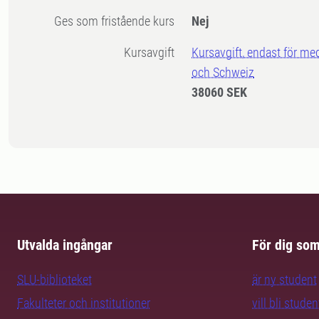
Ges som fristående kurs
Nej
Kursavgift
Kursavgift, endast för me
och Schweiz
38060 SEK
Utvalda ingångar
För dig so
SLU-biblioteket
är ny student
Fakulteter och institutioner
vill bli studen