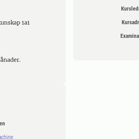
Kursle
kunskap 1a1
Kursad
Examina
ånader.
en
machine