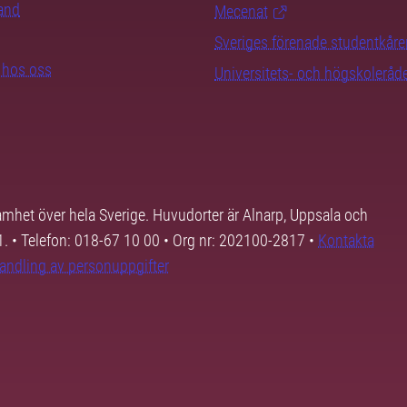
rand
Mecenat
Sveriges förenade studentkåre
b hos oss
Universitets- och högskoleråd
samhet över hela Sverige. Huvudorter är Alnarp, Uppsala och
01. • Telefon: 018-67 10 00 • Org nr: 202100-2817 •
Kontakta
andling av personuppgifter