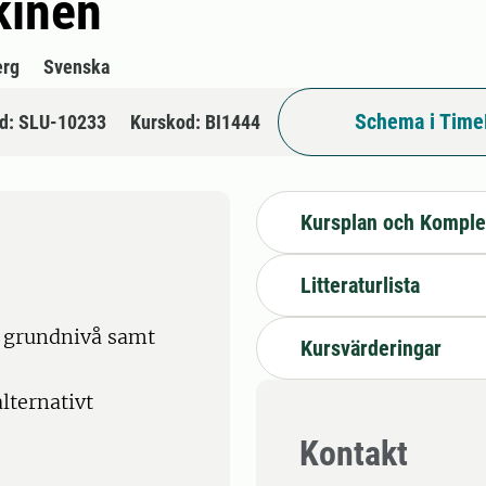
kinen
erg
Svenska
Schema i Time
d: SLU-10233
Kurskod: BI1444
Kursplan och Komple
Litteraturlista
å grundnivå samt
Kursvärderingar
lternativt
Kontakt