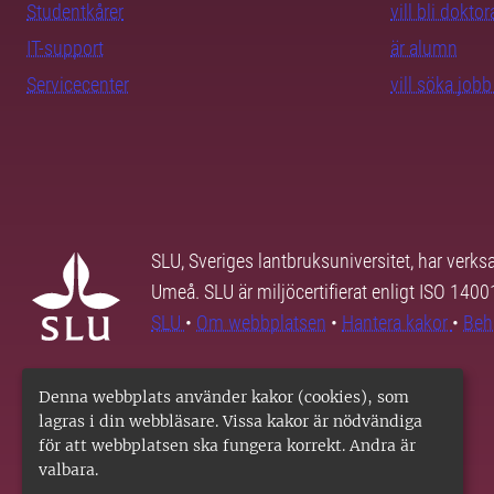
Studentkårer
vill bli dokto
IT-support
är alumn
Servicecenter
vill söka job
SLU, Sveriges lantbruksuniversitet, har verk
Umeå. SLU är miljöcertifierat enligt ISO 140
SLU
•
Om webbplatsen
•
Hantera kakor
•
Beh
Denna webbplats använder kakor (cookies), som
lagras i din webbläsare. Vissa kakor är nödvändiga
för att webbplatsen ska fungera korrekt. Andra är
valbara.