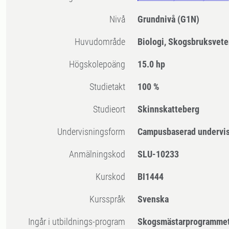
Nivå
Grundnivå
(G1N)
Huvudområde
Biologi, Skogsbruksvet
högskolepoäng
15.0 hp
Studietakt
100 %
Studieort
Skinnskatteberg
Undervisningsform
Campusbaserad undervi
Anmälningskod
SLU-10233
Kurskod
BI1444
Kursspråk
Svenska
Ingår i utbildnings-program
Skogsmästarprogramme