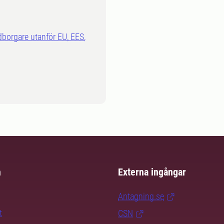
dborgare utanför EU, EES,
m
Externa ingångar
Antagning.se
t
CSN