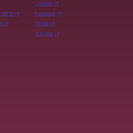
LinkedIn
r (SFS)
Facebook
et
TikTok
SLU Play