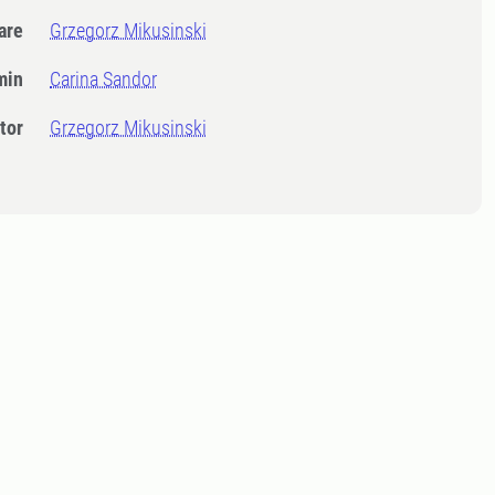
dare
Grzegorz Mikusinski
min
Carina Sandor
tor
Grzegorz Mikusinski