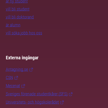
är ny student
vill bli student
vill bli doktorand
är alumn
vill söka jobb hos oss
Externa ingångar
Antagning.se
CSN
Mecenat
Sveriges förenade studentkårer (SFS)
Universitets- och högskolerådet