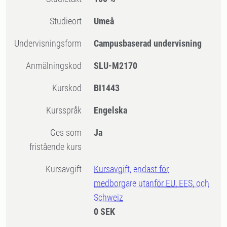
Studieort
Umeå
Undervisningsform
Campusbaserad undervisning
Anmälningskod
SLU-M2170
Kurskod
BI1443
Kursspråk
Engelska
Ges som
Ja
fristående kurs
Kursavgift
Kursavgift, endast för
medborgare utanför EU, EES, och
Schweiz
0 SEK