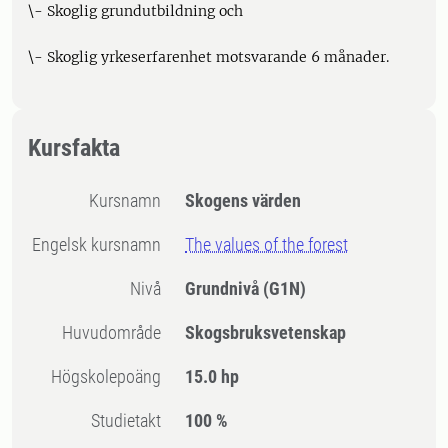
\- Skoglig grundutbildning och
\- Skoglig yrkeserfarenhet motsvarande 6 månader.
Kursfakta
Kursnamn
Skogens värden
Engelsk kursnamn
The values of the forest
Nivå
Grundnivå
(G1N)
Huvudområde
Skogsbruksvetenskap
högskolepoäng
15.0 hp
Studietakt
100 %