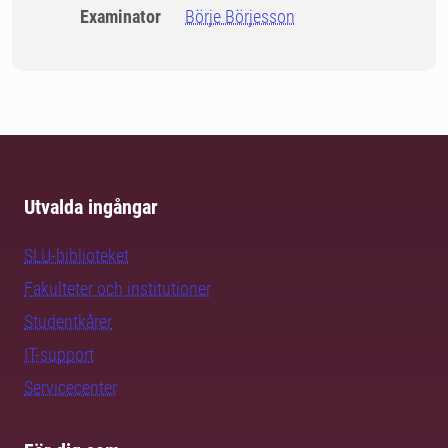
Examinator
Börje Börjesson
Utvalda ingångar
SLU-biblioteket
Fakulteter och institutioner
Studentkårer
IT-support
Servicecenter