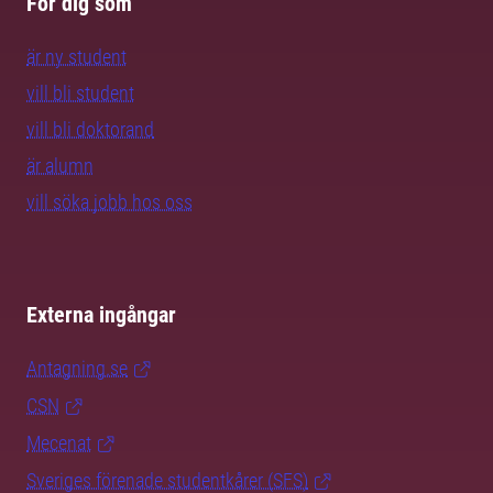
För dig som
är ny student
vill bli student
vill bli doktorand
är alumn
vill söka jobb hos oss
Externa ingångar
Antagning.se
CSN
Mecenat
Sveriges förenade studentkårer (SFS)