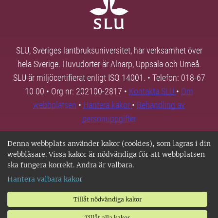
SLU, Sveriges lantbruksuniversitet, har verksamhet över
hela Sverige. Huvudorter är Alnarp, Uppsala och Umeå.
SLU är miljöcertifierat enligt ISO 14001. • Telefon: 018-67
10 00 • Org nr: 202100-2817 •
Kontakta SLU
•
Om
webbplatsen
•
Hantera kakor
•
Behandling av
personuppgifter
Denna webbplats använder kakor (cookies), som lagras i din
webbläsare. Vissa kakor är nödvändiga för att webbplatsen
ska fungera korrekt. Andra är valbara.
Hantera valbara kakor
Tillåt nödvändiga kakor
Tillåt alla kakor