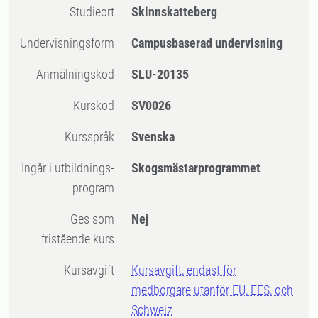
Studieort
Skinnskatteberg
Undervisningsform
Campusbaserad undervisning
Anmälningskod
SLU-20135
Kurskod
SV0026
Kursspråk
Svenska
Ingår i utbildnings-
Skogsmästarprogrammet
program
Ges som
Nej
fristående kurs
Kursavgift
Kursavgift, endast för
medborgare utanför EU, EES, och
Schweiz