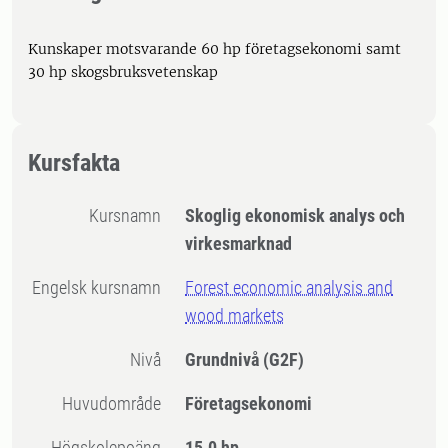
Kunskaper motsvarande 60 hp företagsekonomi samt
30 hp skogsbruksvetenskap
Kursfakta
Kursnamn
Skoglig ekonomisk analys och
virkesmarknad
Engelsk kursnamn
Forest economic analysis and
wood markets
Nivå
Grundnivå
(G2F)
Huvudområde
Företagsekonomi
högskolepoäng
15.0 hp