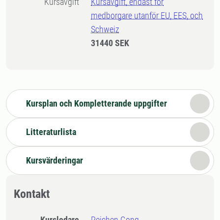
Kursavgift
Kursavgift, endast för
medborgare utanför EU, EES, och
Schweiz
31440 SEK
Kursplan och Kompletterande uppgifter
Litteraturlista
Kursvärderingar
Kontakt
Kursledare
Peichen Gong