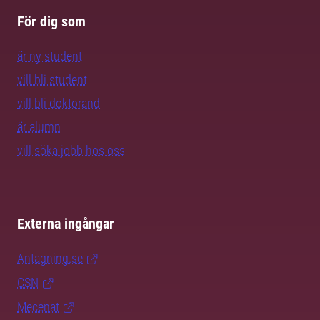
För dig som
är ny student
vill bli student
vill bli doktorand
är alumn
vill söka jobb hos oss
Externa ingångar
Antagning.se
CSN
Mecenat