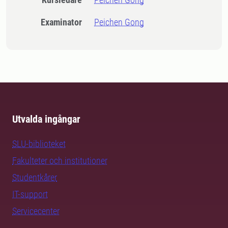
Examinator
Peichen Gong
Utvalda ingångar
SLU-biblioteket
Fakulteter och institutioner
Studentkårer
IT-support
Servicecenter