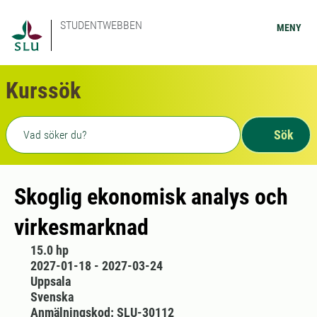
STUDENTWEBBEN
MENY
Kurssök
Fritext sökning
Sök
Skoglig ekonomisk analys och
virkesmarknad
15.0 hp
2027-01-18 - 2027-03-24
Uppsala
Svenska
Anmälningskod: SLU-30112