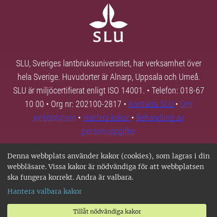
SLU, Sveriges lantbruksuniversitet, har verksamhet över
hela Sverige. Huvudorter är Alnarp, Uppsala och Umeå.
SLU är miljöcertifierat enligt ISO 14001. • Telefon: 018-67
10 00 • Org nr: 202100-2817 •
Kontakta SLU
•
Om
webbplatsen
•
Hantera kakor
•
Behandling av
personuppgifter
Denna webbplats använder kakor (cookies), som lagras i din
webbläsare. Vissa kakor är nödvändiga för att webbplatsen
ska fungera korrekt. Andra är valbara.
Hantera valbara kakor
Tillåt nödvändiga kakor