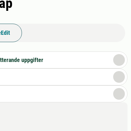
kap
Edit
tterande uppgifter