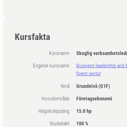
Kursfakta
Kursnamn
Skoglig verksamhetsled
Engelsk kursnamn
Business leadership and
forest sector
Nivå
Grundnivå
(G1F)
Huvudområde
Företagsekonomi
högskolepoäng
15.0 hp
Studietakt
100 %