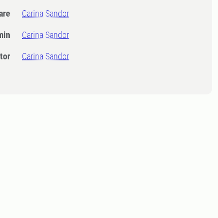
dare
Carina Sandor
min
Carina Sandor
tor
Carina Sandor