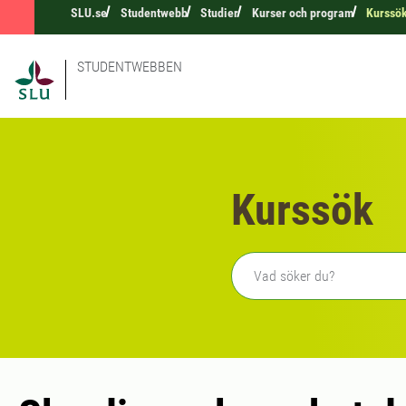
SLU.se
Studentwebb
Studier
Kurser och program
Kurssö
STUDENTWEBBEN
Kurssök
Fritext sökning