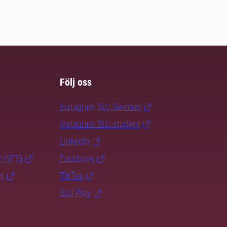
Följ oss
Instagram SLU.Sweden
Instagram SLU.student
LinkedIn
r (SFS)
Facebook
et
TikTok
SLU Play