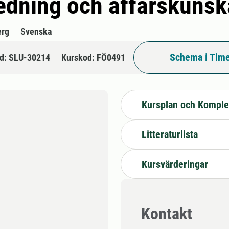
edning och affärskuns
erg
Svenska
Schema i Time
d: SLU-30214
Kurskod: FÖ0491
Kursplan och Komple
Litteraturlista
Kursvärderingar
Kontakt