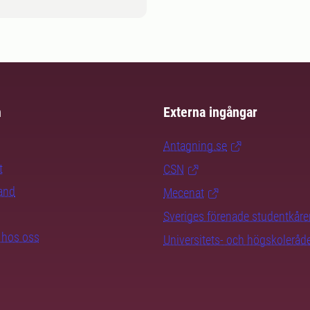
m
Externa ingångar
Antagning.se
t
CSN
rand
Mecenat
Sveriges förenade studentkåre
b hos oss
Universitets- och högskoleråd