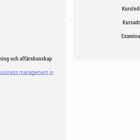
Kursle
Kursad
Examina
ning och affärskunskap
 business management in