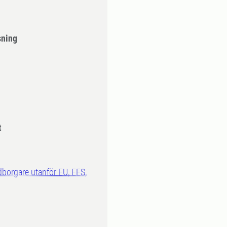
sning
t
dborgare utanför EU, EES,