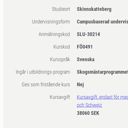
Studieort
Skinnskatteberg
Undervisningsform
Campusbaserad undervi
Anmälningskod
SLU-30214
Kurskod
FÖ0491
Kursspråk
Svenska
Ingår i utbildnings-program
Skogsmästarprogramme
Ges som fristående kurs
Nej
Kursavgift
Kursavgift, endast för me
och Schweiz
38060 SEK