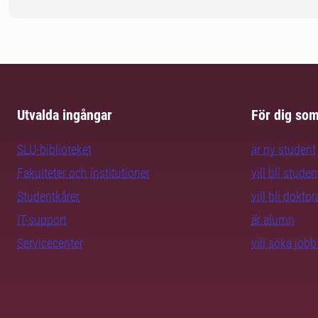
Utvalda ingångar
För dig so
SLU-biblioteket
är ny student
Fakulteter och institutioner
vill bli studen
Studentkårer
vill bli dokto
IT-support
är alumn
Servicecenter
vill söka job