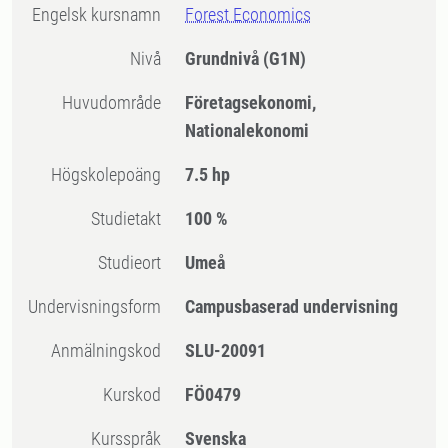
Engelsk kursnamn
Forest Economics
Nivå
Grundnivå
(G1N)
Huvudområde
Företagsekonomi,
Nationalekonomi
högskolepoäng
7.5 hp
Studietakt
100 %
Studieort
Umeå
Undervisningsform
Campusbaserad undervisning
Anmälningskod
SLU-20091
Kurskod
FÖ0479
Kursspråk
Svenska