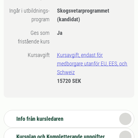
Ingår i utbildnings-
Skogsvetarprogrammet
program
(kandidat)
Ges som
Ja
fristående kurs
Kursavgift
Kursavgift, endast för
medborgare utanför EU, EES, och
Schweiz
15720 SEK
Info från kursledaren
Kursplan och Kompletterande uppgifter