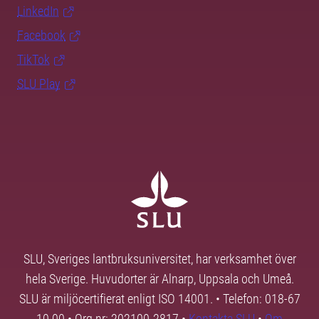
LinkedIn
Facebook
TikTok
SLU Play
SLU, Sveriges lantbruksuniversitet, har verksamhet över
hela Sverige. Huvudorter är Alnarp, Uppsala och Umeå.
SLU är miljöcertifierat enligt ISO 14001. • Telefon: 018-67
10 00 • Org nr: 202100-2817 •
Kontakta SLU
•
Om