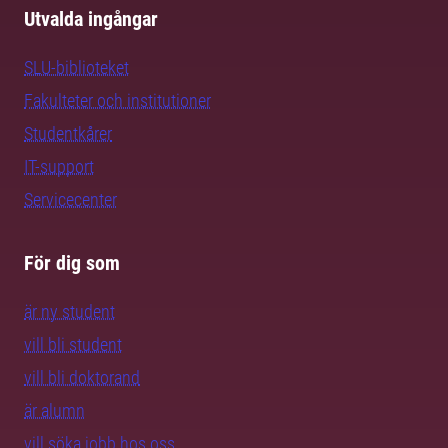
Utvalda ingångar
SLU-biblioteket
Fakulteter och institutioner
Studentkårer
IT-support
Servicecenter
För dig som
är ny student
vill bli student
vill bli doktorand
är alumn
vill söka jobb hos oss