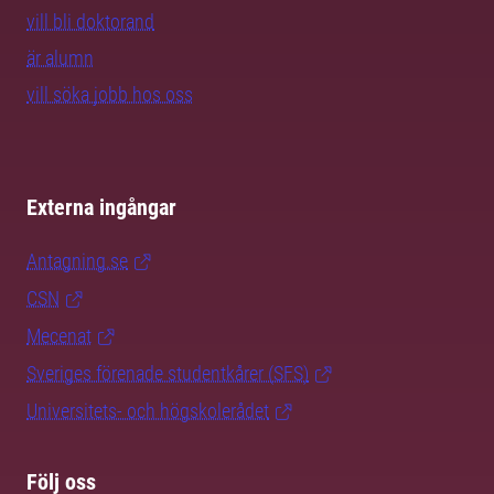
vill bli doktorand
är alumn
vill söka jobb hos oss
Externa ingångar
Antagning.se
CSN
Mecenat
Sveriges förenade studentkårer (SFS)
Universitets- och högskolerådet
Följ oss