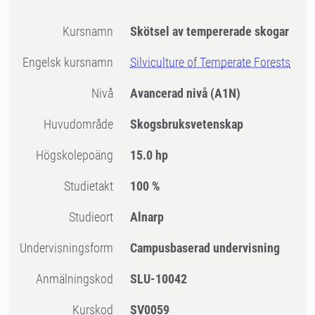
Kursnamn
Skötsel av tempererade skogar
Engelsk kursnamn
Silviculture of Temperate Forests
Nivå
Avancerad nivå
(A1N)
Huvudområde
Skogsbruksvetenskap
högskolepoäng
15.0 hp
Studietakt
100 %
Studieort
Alnarp
Undervisningsform
Campusbaserad undervisning
Anmälningskod
SLU-10042
Kurskod
SV0059