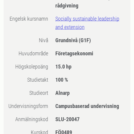
rådgivning
Engelsk kursnamn
Socially sustainable leadership
and extension
Nivå
Grundnivå
(G1F)
Huvudområde
Företagsekonomi
högskolepoäng
15.0 hp
Studietakt
100 %
Studieort
Alnarp
Undervisningsform
Campusbaserad undervisning
Anmälningskod
SLU-20047
Kurskod
FÖ0489