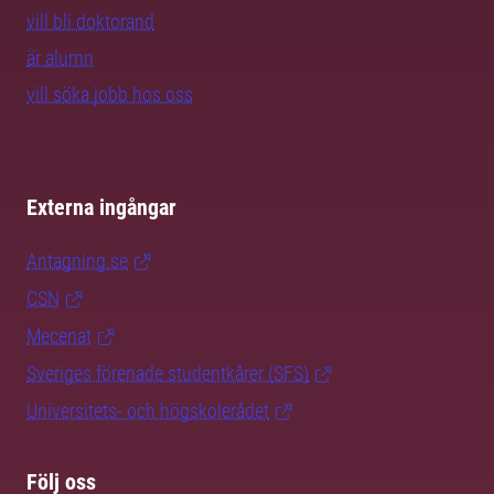
vill bli doktorand
är alumn
vill söka jobb hos oss
Externa ingångar
Antagning.se
CSN
Mecenat
Sveriges förenade studentkårer (SFS)
Universitets- och högskolerådet
Följ oss