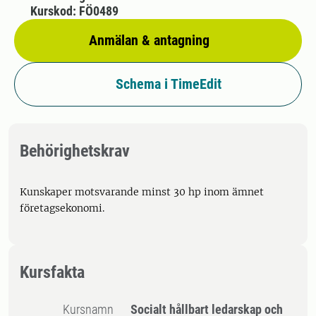
Kurskod: FÖ0489
Anmälan & antagning
Schema i TimeEdit
Behörighetskrav
Kunskaper motsvarande minst 30 hp inom ämnet
företagsekonomi.
Kursfakta
Kursnamn
Socialt hållbart ledarskap och