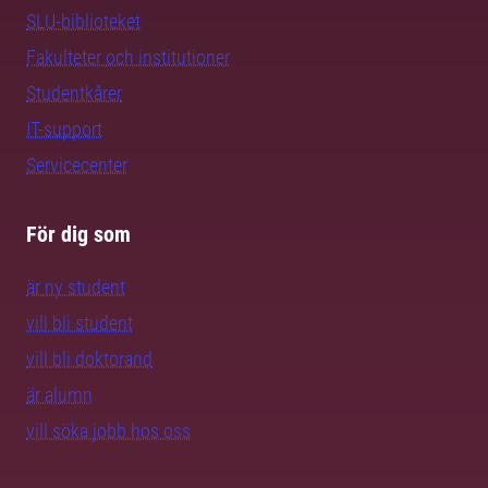
SLU-biblioteket
Fakulteter och institutioner
Studentkårer
IT-support
Servicecenter
För dig som
är ny student
vill bli student
vill bli doktorand
är alumn
vill söka jobb hos oss