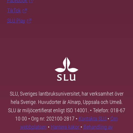
Facebook
TikTok
SLU Play
SLU, Sveriges lantbruksuniversitet, har verksamhet över
hela Sverige. Huvudorter är Alnarp, Uppsala och Umeå.
SLU är miljöcertifierat enligt ISO 14001. • Telefon: 018-67
10 00 • Org nr: 202100-2817 •
Kontakta SLU
•
Om
webbplatsen
•
Hantera kakor
•
Behandling av