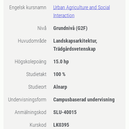
Engelsk kursnamn
Urban Agriculture and Social
Interaction
Nivå
Grundnivå
(G2F)
Huvudområde
Landskapsarkitektur,
Trädgårdsvetenskap
högskolepoäng
15.0 hp
Studietakt
100 %
Studieort
Alnarp
Undervisningsform
Campusbaserad undervisning
Anmälningskod
SLU-40015
Kurskod
LK0395