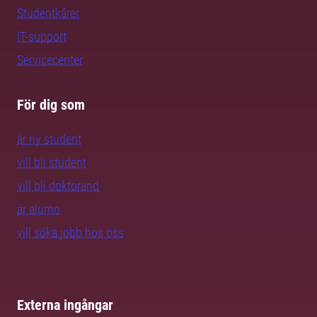
Studentkårer
IT-support
Servicecenter
För dig som
är ny student
vill bli student
vill bli doktorand
är alumn
vill söka jobb hos oss
Externa ingångar