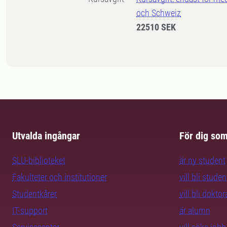
och Schweiz
22510 SEK
Utvalda ingångar
För dig so
SLU-biblioteket
är ny student
Fakulteter och institutioner
vill bli studen
Studentkårer
vill bli dokto
IT-support
är alumn