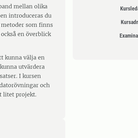
and mellan olika
Kursle
rsen introduceras du
Kursad
ka metoder som finns
 också en överblick
Examina
tt kunna välja en
t kunna utvärdera
satser. I kursen
 datorövningar och
 litet projekt.