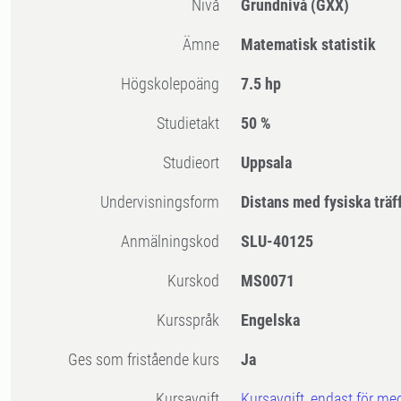
Nivå
Grundnivå
(GXX)
Ämne
Matematisk statistik
högskolepoäng
7.5 hp
Studietakt
50 %
Studieort
Uppsala
Undervisningsform
Distans med fysiska träf
Anmälningskod
SLU-40125
Kurskod
MS0071
Kursspråk
Engelska
Ges som fristående kurs
Ja
Kursavgift
Kursavgift, endast för me