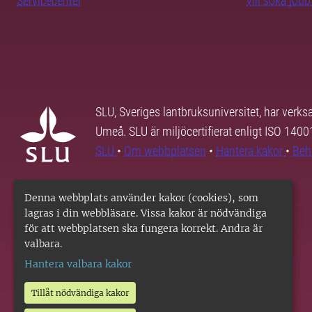
Servicecenter
vill söka job
SLU, Sveriges lantbruksuniversitet, har verk
Umeå. SLU är miljöcertifierat enligt ISO 140
SLU
•
Om webbplatsen
•
Hantera kakor
•
Beh
Denna webbplats använder kakor (cookies), som
lagras i din webbläsare. Vissa kakor är nödvändiga
för att webbplatsen ska fungera korrekt. Andra är
valbara.
Hantera valbara kakor
Tillåt nödvändiga kakor