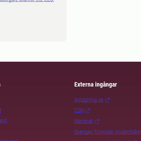
m
Externa ingångar
Antagning.se
t
CSN
rand
Mecenat
Sveriges förenade studentkåre