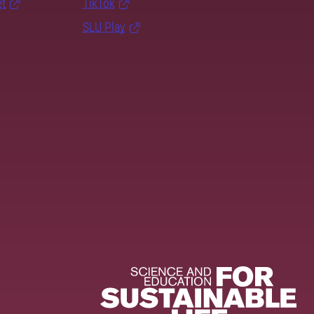
et
TikTok
SLU Play