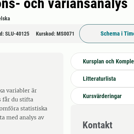
ons- och variansanalys
lska
Schema i Tim
d: SLU-40125
Kurskod: MS0071
Kursplan och Komple
Litteraturlista
a variabler är
Kursvärderingar
får du stifta
mföra statistiska
ta med analys av
Kontakt