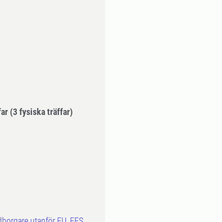
far
(3 fysiska träffar)
dborgare utanför EU, EES,