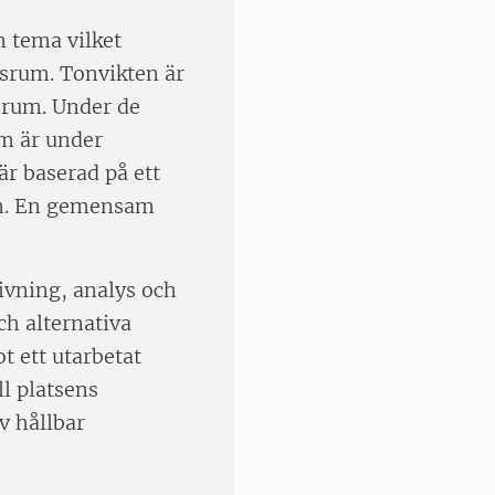
 tema vilket
dsrum. Tonvikten är
srum. Under de
om är under
är baserad på ett
en. En gemensam
ivning, analys och
ch alternativa
 ett utarbetat
ll platsens
v hållbar