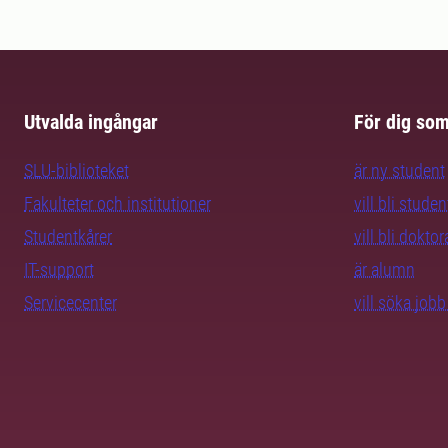
Utvalda ingångar
För dig so
SLU-biblioteket
är ny student
Fakulteter och institutioner
vill bli studen
Studentkårer
vill bli dokto
IT-support
är alumn
Servicecenter
vill söka job