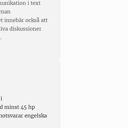
unikation i text
 man
t innebär också att
tiva diskussioner
.
i
ed minst 45 hp
motsvarar engelska