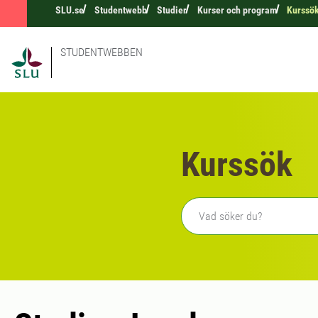
SLU.se
Studentwebb
Studier
Kurser och program
Kurssö
STUDENTWEBBEN
Kurssök
Fritext sökning