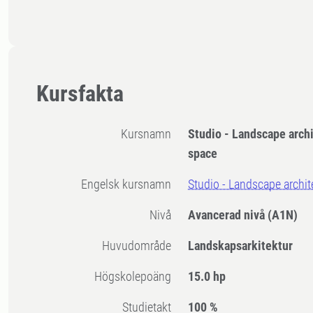
Kursfakta
Kursnamn
Studio - Landscape arch
space
Engelsk kursnamn
Studio - Landscape archi
Nivå
Avancerad nivå
(A1N)
Huvudområde
Landskapsarkitektur
högskolepoäng
15.0 hp
Studietakt
100 %