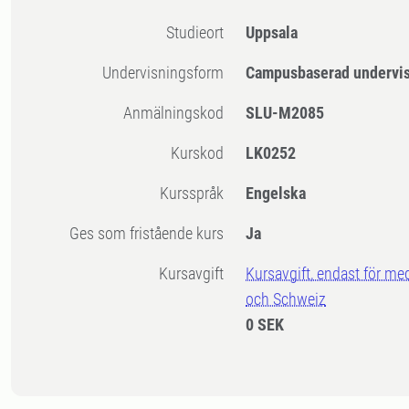
Studieort
Uppsala
Undervisningsform
Campusbaserad undervi
Anmälningskod
SLU-M2085
Kurskod
LK0252
Kursspråk
Engelska
Ges som fristående kurs
Ja
Kursavgift
Kursavgift, endast för me
och Schweiz
0 SEK