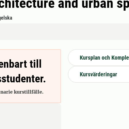
chitecture and urban s
gelska
Kursplan och Komple
enbart till
Kursvärderingar
sstudenter.
arie kurstillfälle.