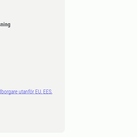
sning
dborgare utanför EU, EES,