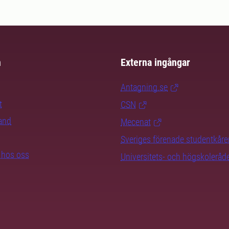
m
Externa ingångar
Antagning.se
t
CSN
rand
Mecenat
Sveriges förenade studentkåre
b hos oss
Universitets- och högskoleråd