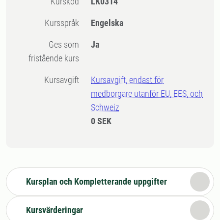
Kurskod
LK0314
Kursspråk
Engelska
Ges som
Ja
fristående kurs
Kursavgift
Kursavgift, endast för
medborgare utanför EU, EES, och
Schweiz
0 SEK
Kursplan och Kompletterande uppgifter
Kursvärderingar