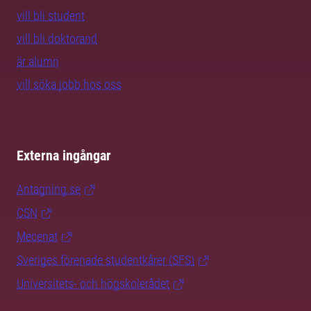
vill bli student
vill bli doktorand
är alumn
vill söka jobb hos oss
Externa ingångar
Antagning.se
CSN
Mecenat
Sveriges förenade studentkårer (SFS)
Universitets- och högskolerådet