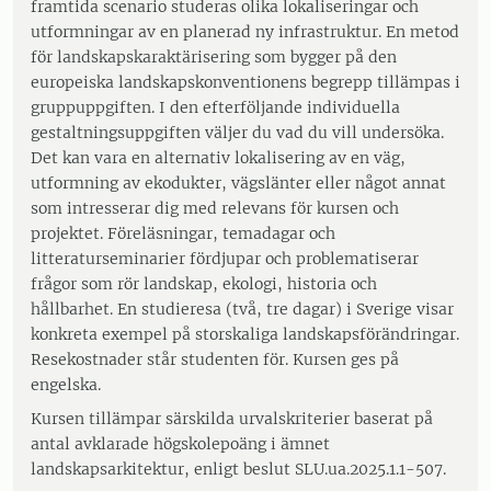
framtida scenario studeras olika lokaliseringar och
utformningar av en planerad ny infrastruktur. En metod
för landskapskaraktärisering som bygger på den
europeiska landskapskonventionens begrepp tillämpas i
gruppuppgiften. I den efterföljande individuella
gestaltningsuppgiften väljer du vad du vill undersöka.
Det kan vara en alternativ lokalisering av en väg,
utformning av ekodukter, vägslänter eller något annat
som intresserar dig med relevans för kursen och
projektet. Föreläsningar, temadagar och
litteraturseminarier fördjupar och problematiserar
frågor som rör landskap, ekologi, historia och
hållbarhet. En studieresa (två, tre dagar) i Sverige visar
konkreta exempel på storskaliga landskapsförändringar.
Resekostnader står studenten för. Kursen ges på
engelska.
Kursen tillämpar särskilda urvalskriterier baserat på
antal avklarade högskolepoäng i ämnet
landskapsarkitektur, enligt beslut SLU.ua.2025.1.1-507.