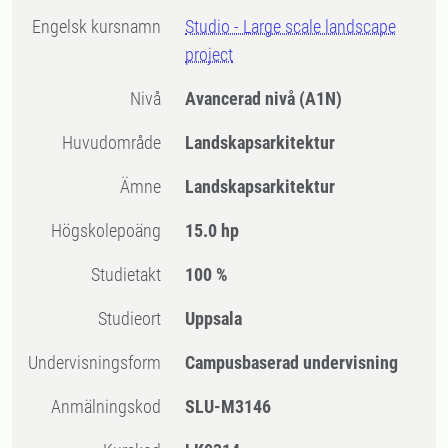
Engelsk kursnamn
Studio - Large scale landscape
project
Nivå
Avancerad nivå
(A1N)
Huvudområde
Landskapsarkitektur
Ämne
Landskapsarkitektur
högskolepoäng
15.0 hp
Studietakt
100 %
Studieort
Uppsala
Undervisningsform
Campusbaserad undervisning
Anmälningskod
SLU-M3146